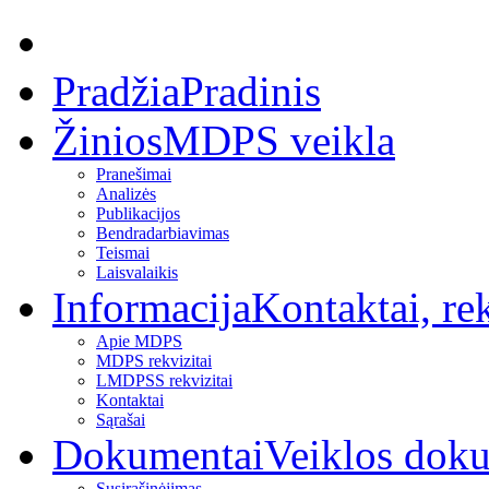
Pradžia
Pradinis
Žinios
MDPS veikla
Pranešimai
Analizės
Publikacijos
Bendradarbiavimas
Teismai
Laisvalaikis
Informacija
Kontaktai, rek
Apie MDPS
MDPS rekvizitai
LMDPSS rekvizitai
Kontaktai
Sąrašai
Dokumentai
Veiklos dok
Susirašinėjimas