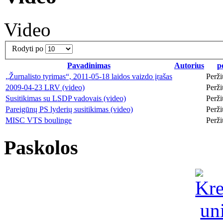
Video
Rodyti po
Pavadinimas
Autorius
p
„Žurnalisto tyrimas“, 2011-05-18 laidos vaizdo įrašas
Perži
2009-04-23 LRV (video)
Perži
Susitikimas su LSDP vadovais (video)
Perži
Pareigūnų PS lyderių susitikimas (video)
Perži
MISC VTS boulinge
Perži
Paskolos