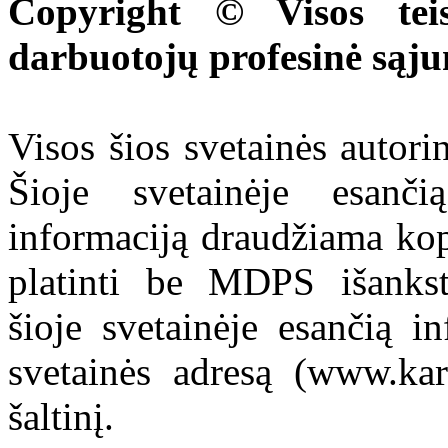
Copyright © Visos tei
darbuotojų profesinė sąj
Visos šios svetainės autor
Šioje svetainėje esanči
informaciją draudžiama kop
platinti be MDPS išankst
šioje svetainėje esančią i
svetainės adresą (www.kar
šaltinį.