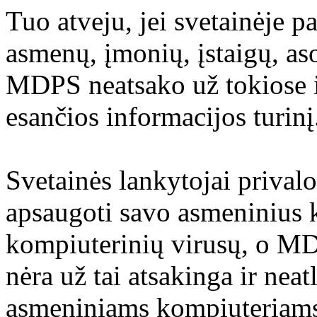
Tuo atveju, jei svetainėje p
asmenų, įmonių, įstaigų, aso
MDPS neatsako už tokiose i
esančios informacijos turinį
Svetainės lankytojai prival
apsaugoti savo asmeninius 
kompiuterinių virusų, o M
nėra už tai atsakinga ir nea
asmeniniams kompiuteriams 