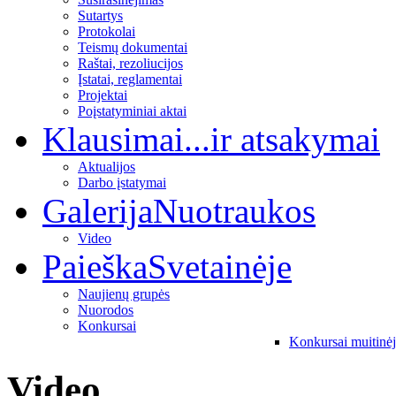
Sutartys
Protokolai
Teismų dokumentai
Raštai, rezoliucijos
Įstatai, reglamentai
Projektai
Poįstatyminiai aktai
Klausimai
...ir atsakymai
Aktualijos
Darbo įstatymai
Galerija
Nuotraukos
Video
Paieška
Svetainėje
Naujienų grupės
Nuorodos
Konkursai
Konkursai muitinė
Video