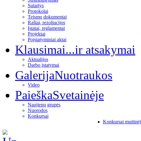
Sutartys
Protokolai
Teismų dokumentai
Raštai, rezoliucijos
Įstatai, reglamentai
Projektai
Poįstatyminiai aktai
Klausimai
...ir atsakymai
Aktualijos
Darbo įstatymai
Galerija
Nuotraukos
Video
Paieška
Svetainėje
Naujienų grupės
Nuorodos
Konkursai
Konkursai muitinė