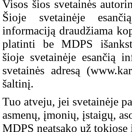
Visos šios svetainės autor
Šioje svetainėje esanči
informaciją draudžiama kop
platinti be MDPS išankst
šioje svetainėje esančią i
svetainės adresą (www.kar
šaltinį.
Tuo atveju, jei svetainėje p
asmenų, įmonių, įstaigų, aso
MDPS neatsako už tokiose i