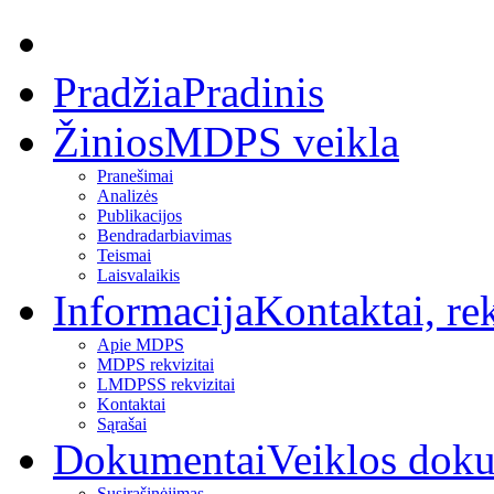
Pradžia
Pradinis
Žinios
MDPS veikla
Pranešimai
Analizės
Publikacijos
Bendradarbiavimas
Teismai
Laisvalaikis
Informacija
Kontaktai, rek
Apie MDPS
MDPS rekvizitai
LMDPSS rekvizitai
Kontaktai
Sąrašai
Dokumentai
Veiklos dok
Susirašinėjimas