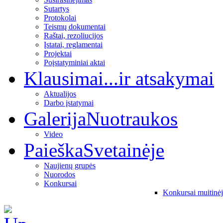
Sutartys
Protokolai
Teismų dokumentai
Raštai, rezoliucijos
Įstatai, reglamentai
Projektai
Poįstatyminiai aktai
Klausimai
...ir atsakymai
Aktualijos
Darbo įstatymai
Galerija
Nuotraukos
Video
Paieška
Svetainėje
Naujienų grupės
Nuorodos
Konkursai
Konkursai muitinė