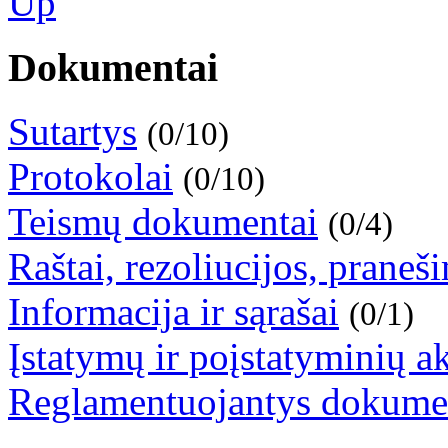
Dokumentai
Sutartys
(0/10)
Protokolai
(0/10)
Teismų dokumentai
(0/4)
Raštai, rezoliucijos, praneš
Informacija ir sąrašai
(0/1)
Įstatymų ir poįstatyminių ak
Reglamentuojantys dokume