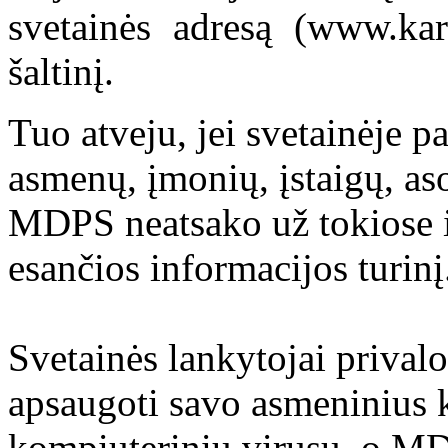
svetainės adresą (www.kar
šaltinį.
Tuo atveju, jei svetainėje p
asmenų, įmonių, įstaigų, aso
MDPS neatsako už tokiose i
esančios informacijos turinį
Svetainės lankytojai prival
apsaugoti savo asmeninius 
kompiuterinių virusų, o M