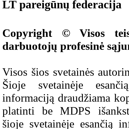
LT pareigūnų federacija
Copyright © Visos tei
darbuotojų profesinė sąj
Visos šios svetainės autor
Šioje svetainėje esanči
informaciją draudžiama kop
platinti be MDPS išankst
šioje svetainėje esančią i