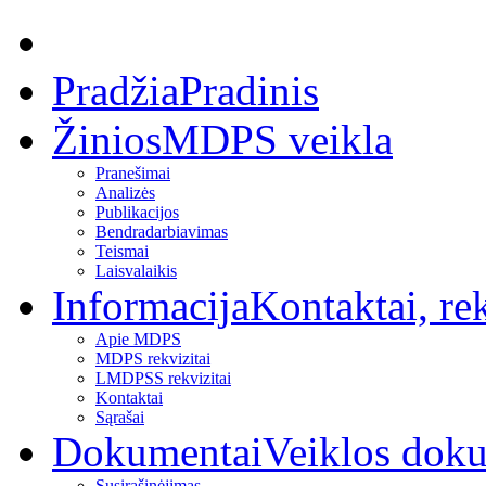
Pradžia
Pradinis
Žinios
MDPS veikla
Pranešimai
Analizės
Publikacijos
Bendradarbiavimas
Teismai
Laisvalaikis
Informacija
Kontaktai, rek
Apie MDPS
MDPS rekvizitai
LMDPSS rekvizitai
Kontaktai
Sąrašai
Dokumentai
Veiklos dok
Susirašinėjimas