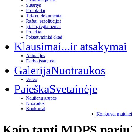
Sutartys
Protokolai
Teismų dokumentai
Raštai, rezoliucijos
Įstatai, reglamentai
Projektai
Poįstatyminiai aktai
Klausimai
...ir atsakymai
Aktualijos
Darbo įstatymai
Galerija
Nuotraukos
Video
Paieška
Svetainėje
Naujienų grupės
Nuorodos
Konkursai
Konkursai muitinė
Kaip tapti MDPS nariu