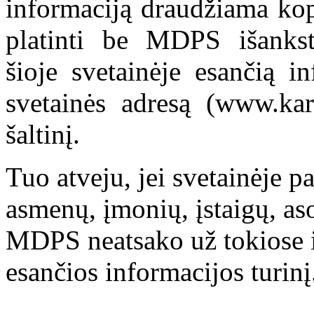
informaciją draudžiama kop
platinti be MDPS išankst
šioje svetainėje esančią i
svetainės adresą (www.kar
šaltinį.
Tuo atveju, jei svetainėje p
asmenų, įmonių, įstaigų, aso
MDPS neatsako už tokiose i
esančios informacijos turinį