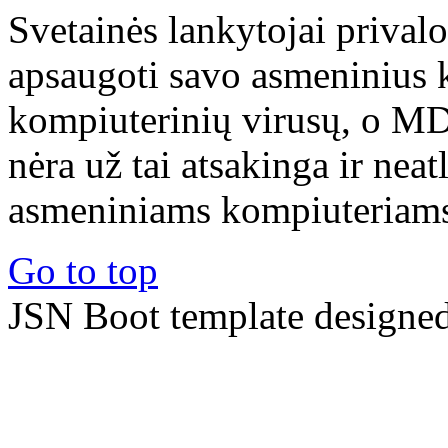
Svetainės lankytojai prival
apsaugoti savo asmeninius 
kompiuterinių virusų, o M
nėra už tai atsakinga ir nea
asmeniniams kompiuteriams 
Go to top
JSN Boot template designe