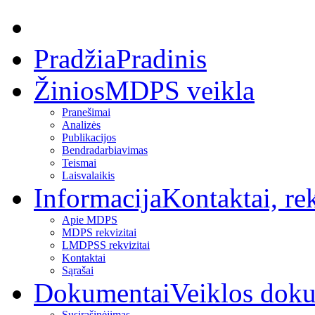
Pradžia
Pradinis
Žinios
MDPS veikla
Pranešimai
Analizės
Publikacijos
Bendradarbiavimas
Teismai
Laisvalaikis
Informacija
Kontaktai, rek
Apie MDPS
MDPS rekvizitai
LMDPSS rekvizitai
Kontaktai
Sąrašai
Dokumentai
Veiklos dok
Susirašinėjimas