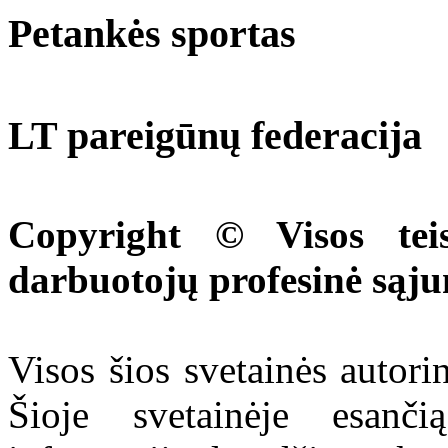
Petankės sportas
LT pareigūnų federacija
Copyright © Visos tei
darbuotojų profesinė sąj
Visos šios svetainės autor
Šioje svetainėje esanči