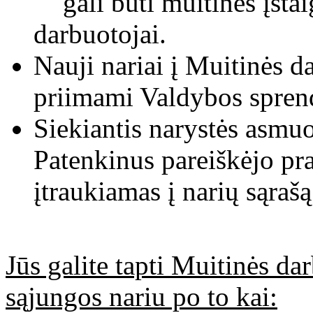
gali būti muitinės įsta
darbuotojai.
Nauji nariai į Muitinės d
priimami Valdybos spren
Siekiantis narystės asmu
Patenkinus pareiškėjo pr
įtraukiamas į narių sąrašą
Jūs galite tapti Muitinės da
sąjungos nariu po to kai: