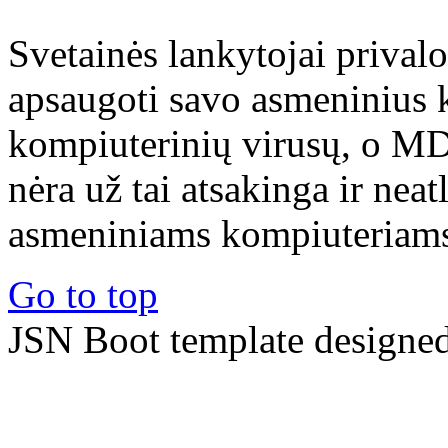
Svetainės lankytojai prival
apsaugoti savo asmeninius 
kompiuterinių virusų, o M
nėra už tai atsakinga ir nea
asmeniniams kompiuteriams 
Go to top
JSN Boot template designe