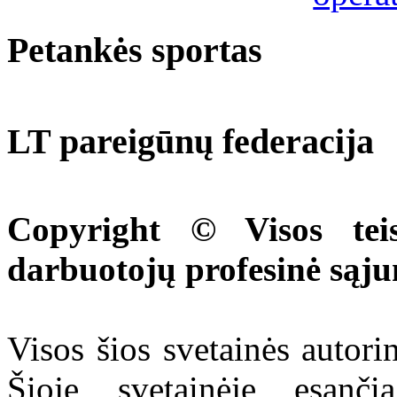
Petankės sportas
LT pareigūnų federacija
Copyright © Visos tei
darbuotojų profesinė sąj
Visos šios svetainės autor
Šioje svetainėje esanči