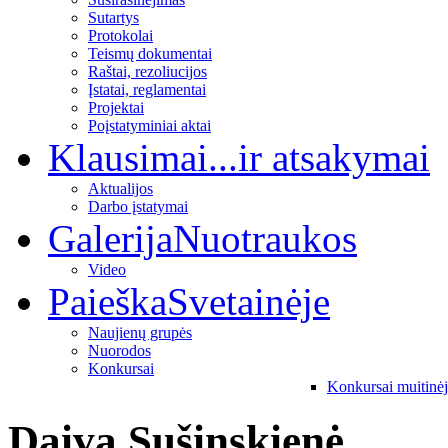
Sutartys
Protokolai
Teismų dokumentai
Raštai, rezoliucijos
Įstatai, reglamentai
Projektai
Poįstatyminiai aktai
Klausimai
...ir atsakymai
Aktualijos
Darbo įstatymai
Galerija
Nuotraukos
Video
Paieška
Svetainėje
Naujienų grupės
Nuorodos
Konkursai
Konkursai muitinė
Daiva Sušinskienė