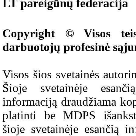
LT pareigūnų federacija
Copyright © Visos tei
darbuotojų profesinė sąj
Visos šios svetainės autor
Šioje svetainėje esanči
informaciją draudžiama kop
platinti be MDPS išankst
šioje svetainėje esančią i