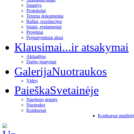
Sutartys
Protokolai
Teismų dokumentai
Raštai, rezoliucijos
Įstatai, reglamentai
Projektai
Poįstatyminiai aktai
Klausimai
...ir atsakymai
Aktualijos
Darbo įstatymai
Galerija
Nuotraukos
Video
Paieška
Svetainėje
Naujienų grupės
Nuorodos
Konkursai
Konkursai muitinė