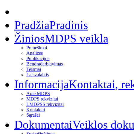
Pradžia
Pradinis
Žinios
MDPS veikla
Pranešimai
Analizės
Publikacijos
Bendradarbiavimas
Teismai
Laisvalaikis
Informacija
Kontaktai, rek
Apie MDPS
MDPS rekvizitai
LMDPSS rekvizitai
Kontaktai
Sąrašai
Dokumentai
Veiklos dok
Susirašinėjimas