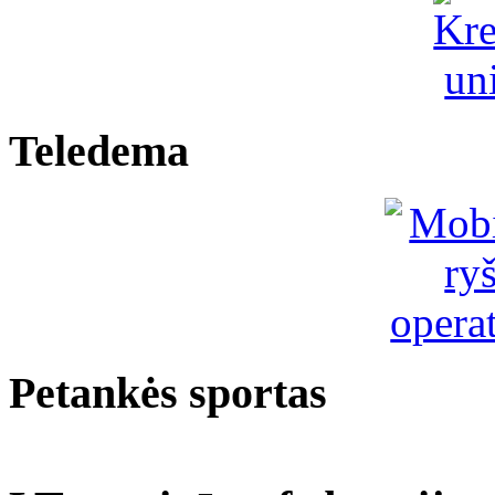
Teledema
Petankės sportas