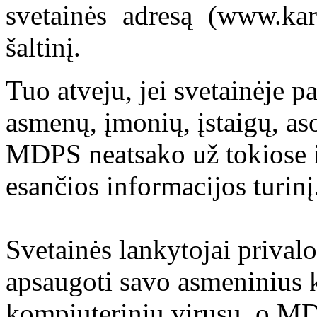
svetainės adresą (www.kar
šaltinį.
Tuo atveju, jei svetainėje p
asmenų, įmonių, įstaigų, aso
MDPS neatsako už tokiose i
esančios informacijos turinį
Svetainės lankytojai prival
apsaugoti savo asmeninius 
kompiuterinių virusų, o M