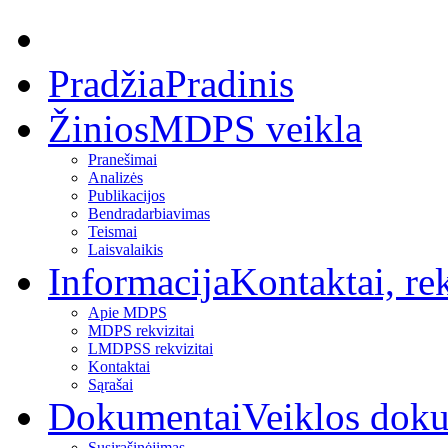
Pradžia
Pradinis
Žinios
MDPS veikla
Pranešimai
Analizės
Publikacijos
Bendradarbiavimas
Teismai
Laisvalaikis
Informacija
Kontaktai, rek
Apie MDPS
MDPS rekvizitai
LMDPSS rekvizitai
Kontaktai
Sąrašai
Dokumentai
Veiklos dok
Susirašinėjimas