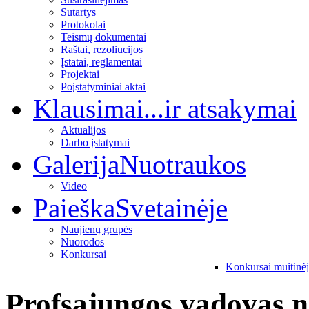
Sutartys
Protokolai
Teismų dokumentai
Raštai, rezoliucijos
Įstatai, reglamentai
Projektai
Poįstatyminiai aktai
Klausimai
...ir atsakymai
Aktualijos
Darbo įstatymai
Galerija
Nuotraukos
Video
Paieška
Svetainėje
Naujienų grupės
Nuorodos
Konkursai
Konkursai muitinė
Profsąjungos vadovas n