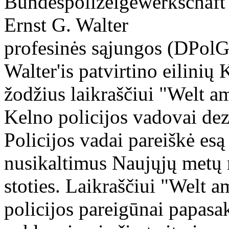
profesinės sąjungos (DPolG
Walter'is patvirtino eilinių
žodžius laikraščiui "Welt a
Kelno policijos vadovai de
Policijos vadai pareiškė es
nusikaltimus Naujųjų metų n
stoties. Laikraščiui "Welt 
policijos pareigūnai papasak