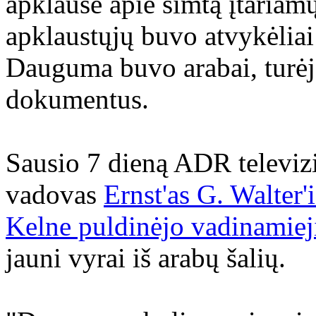
apklausė apie šimtą įtariam
apklaustųjų buvo atvykėliai 
Dauguma buvo arabai, turėj
dokumentus.
Sausio 7 dieną ADR televizi
vadovas
Ernst'as G. Walter'
Kelne puldinėjo vadinamieji
jauni vyrai iš arabų šalių.