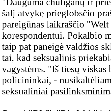
"Dauguma chuliganų ir prie
šalį atvykę prieglobsčio pra
pareigūnas laikraščio "Wel
korespondentui. Pokalbio m
taip pat paneigė valdžios s
tai, kad seksualinis prieka
vagystėms. "Iš tiesų viskas b
policininkai, - nusikaltėlia
seksualiniai pasilinksminim