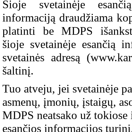
Šioje svetainėje esanči
informaciją draudžiama kop
platinti be MDPS išankst
šioje svetainėje esančią i
svetainės adresą (www.kar
šaltinį.
Tuo atveju, jei svetainėje p
asmenų, įmonių, įstaigų, aso
MDPS neatsako už tokiose i
esančios informacijos turinį