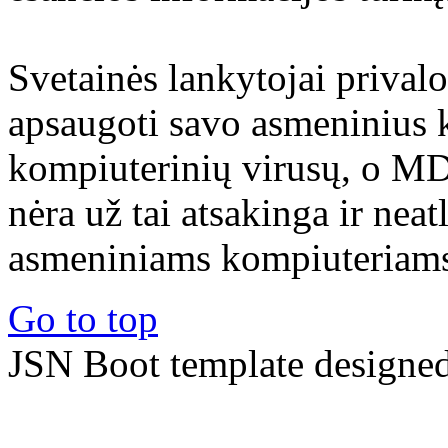
Svetainės lankytojai prival
apsaugoti savo asmeninius 
kompiuterinių virusų, o M
nėra už tai atsakinga ir nea
asmeniniams kompiuteriams 
Go to top
JSN Boot template designe