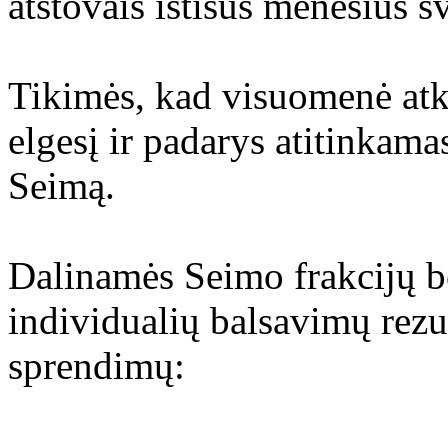
atstovais ištisus mėnesius 
Tikimės, kad visuomenė atkr
elgesį ir padarys atitinkama
Seimą.
Dalinamės Seimo frakcijų b
individualių balsavimų rezul
sprendimų: