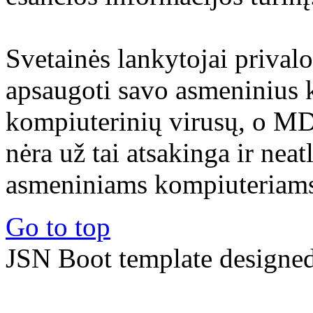
Svetainės lankytojai prival
apsaugoti savo asmeninius 
kompiuterinių virusų, o M
nėra už tai atsakinga ir nea
asmeniniams kompiuteriams 
Go to top
JSN Boot template designe