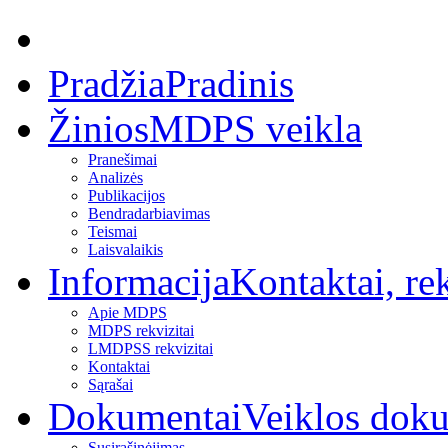
Pradžia
Pradinis
Žinios
MDPS veikla
Pranešimai
Analizės
Publikacijos
Bendradarbiavimas
Teismai
Laisvalaikis
Informacija
Kontaktai, rek
Apie MDPS
MDPS rekvizitai
LMDPSS rekvizitai
Kontaktai
Sąrašai
Dokumentai
Veiklos dok
Susirašinėjimas