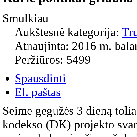
Smulkiau
Aukštesnė kategorija:
Tr
Atnaujinta: 2016 m. bala
Peržiūros: 5499
Spausdinti
El. paštas
Seime gegužės 3 dieną toli
kodekso (DK) projekto sva