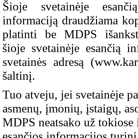
Šioje svetainėje esanči
informaciją draudžiama kop
platinti be MDPS išankst
šioje svetainėje esančią i
svetainės adresą (www.kar
šaltinį.
Tuo atveju, jei svetainėje p
asmenų, įmonių, įstaigų, aso
MDPS neatsako už tokiose i
esančios informacijos turinį