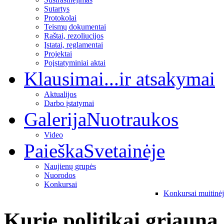
Sutartys
Protokolai
Teismų dokumentai
Raštai, rezoliucijos
Įstatai, reglamentai
Projektai
Poįstatyminiai aktai
Klausimai
...ir atsakymai
Aktualijos
Darbo įstatymai
Galerija
Nuotraukos
Video
Paieška
Svetainėje
Naujienų grupės
Nuorodos
Konkursai
Konkursai muitinė
Kurie politikai griauna 