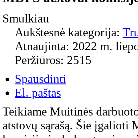
Smulkiau
Aukštesnė kategorija:
Tr
Atnaujinta: 2022 m. liepo
Peržiūros: 2515
Spausdinti
El. paštas
Teikiame Muitinės darbuoto
atstovų sąrašą. Šie įgaliot