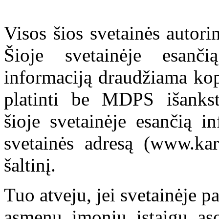
Visos šios svetainės autor
Šioje svetainėje esanči
informaciją draudžiama kop
platinti be MDPS išankst
šioje svetainėje esančią i
svetainės adresą (www.kar
šaltinį.
Tuo atveju, jei svetainėje p
asmenų, įmonių, įstaigų, aso