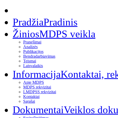
Pradžia
Pradinis
Žinios
MDPS veikla
Pranešimai
Analizės
Publikacijos
Bendradarbiavimas
Teismai
Laisvalaikis
Informacija
Kontaktai, rek
Apie MDPS
MDPS rekvizitai
LMDPSS rekvizitai
Kontaktai
Sąrašai
Dokumentai
Veiklos dok
Susirašinėjimas