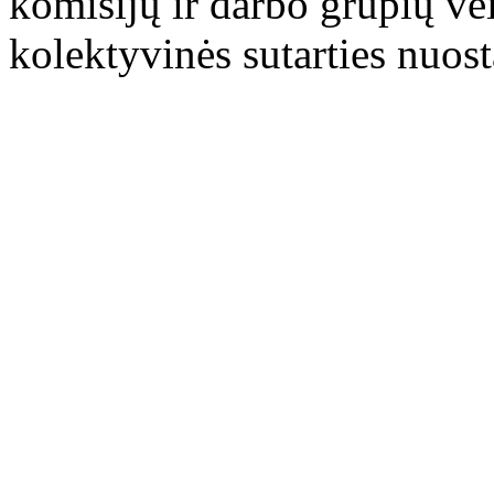
komisijų ir darbo grupių ve
kolektyvinės sutarties nuost