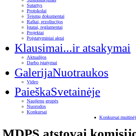
Sutartys
Protokolai
Teismų dokumentai
Raštai, rezoliucijos
Įstatai, reglamentai
Projektai
Poįstatyminiai aktai
Klausimai
...ir atsakymai
Aktualijos
Darbo įstatymai
Galerija
Nuotraukos
Video
Paieška
Svetainėje
Naujienų grupės
Nuorodos
Konkursai
Konkursai muitinė
MDPS atstovai komisij