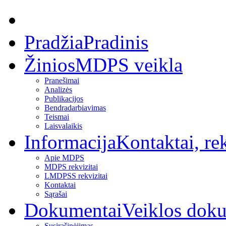
Pradžia
Pradinis
Žinios
MDPS veikla
Pranešimai
Analizės
Publikacijos
Bendradarbiavimas
Teismai
Laisvalaikis
Informacija
Kontaktai, rek
Apie MDPS
MDPS rekvizitai
LMDPSS rekvizitai
Kontaktai
Sąrašai
Dokumentai
Veiklos dok
Susirašinėjimas