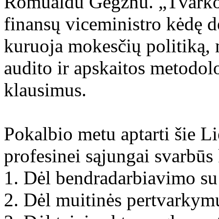
Romualdu Gėgžnu. „Tvarkos 
finansų viceministro kėdę 
kuruoja mokesčių politiką,
audito ir apskaitos metodolo
klausimus.
Pokalbio metu aptarti šie Li
profesinei sąjungai svarbūs
1. Dėl bendradarbiavimo s
2. Dėl muitinės pertvarky