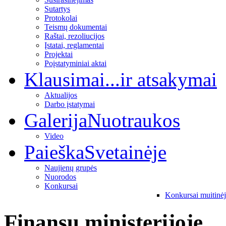
Sutartys
Protokolai
Teismų dokumentai
Raštai, rezoliucijos
Įstatai, reglamentai
Projektai
Poįstatyminiai aktai
Klausimai
...ir atsakymai
Aktualijos
Darbo įstatymai
Galerija
Nuotraukos
Video
Paieška
Svetainėje
Naujienų grupės
Nuorodos
Konkursai
Konkursai muitinė
Finansų ministerijoje