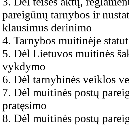
3. Dėl teisės aktų, reglame
pareigūnų tarnybos ir nustat
klausimus derinimo
4. Tarnybos muitinėje statu
5. Dėl Lietuvos muitinės ša
vykdymo
6. Dėl tarnybinės veiklos v
7. Dėl muitinės postų parei
pratęsimo
8. Dėl muitinės postų parei