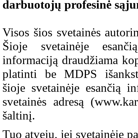
darbuotojų profesinė sąj
Visos šios svetainės autor
Šioje svetainėje esanči
informaciją draudžiama kop
platinti be MDPS išankst
šioje svetainėje esančią i
svetainės adresą (www.kar
šaltinį.
Tuo atveju, jei svetainėje p