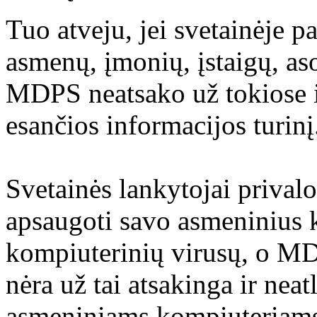
Tuo atveju, jei svetainėje p
asmenų, įmonių, įstaigų, aso
MDPS neatsako už tokiose i
esančios informacijos turinį
Svetainės lankytojai prival
apsaugoti savo asmeninius 
kompiuterinių virusų, o M
nėra už tai atsakinga ir nea
asmeniniams kompiuteriams 