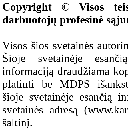
Copyright © Visos tei
darbuotojų profesinė sąj
Visos šios svetainės autor
Šioje svetainėje esanči
informaciją draudžiama kop
platinti be MDPS išankst
šioje svetainėje esančią i
svetainės adresą (www.kar
šaltinį.