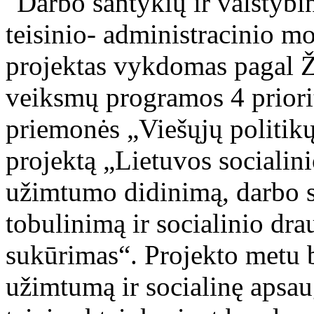
"Darbo santykių ir valstybi
teisinio- administracinio mo
projektas vykdomas pagal Ž
veiksmų programos 4 prior
priemonės „Viešųjų politik
projektą „Lietuvos socialin
užimtumo didinimą, darbo 
tobulinimą ir socialinio dr
sukūrimas“. Projekto metu b
užimtumą ir socialinę apsa