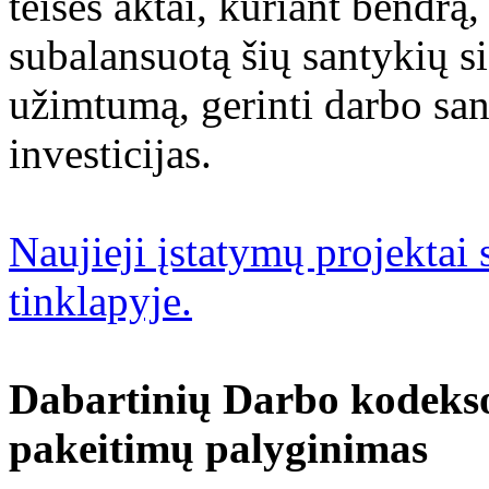
teisės aktai, kuriant bendrą
subalansuotą šių santykių si
užimtumą, gerinti darbo sant
investicijas.
Naujieji įstatymų projektai
tinklapyje.
Dabartinių Darbo kodekso
pakeitimų palyginimas