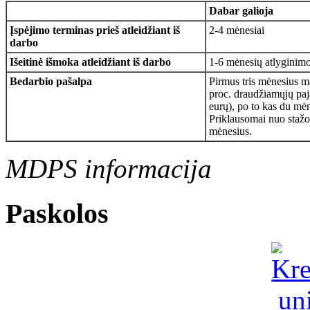
Dabar galioja
Įspėjimo terminas prieš atleidžiant iš
2-4 mėnesiai
darbo
Išeitinė išmoka atleidžiant iš darbo
1-6 mėnesių atlyginim
Bedarbio pašalpa
Pirmus tris mėnesius ma
proc. draudžiamųjų pa
eurų), po to kas du mė
Priklausomai nuo staž
mėnesius.
MDPS informacija
Paskolos