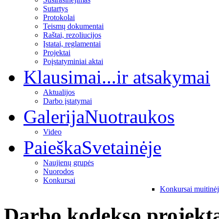
Sutartys
Protokolai
Teismų dokumentai
Raštai, rezoliucijos
Įstatai, reglamentai
Projektai
Poįstatyminiai aktai
Klausimai
...ir atsakymai
Aktualijos
Darbo įstatymai
Galerija
Nuotraukos
Video
Paieška
Svetainėje
Naujienų grupės
Nuorodos
Konkursai
Konkursai muitinė
Darbo kodekso projekt