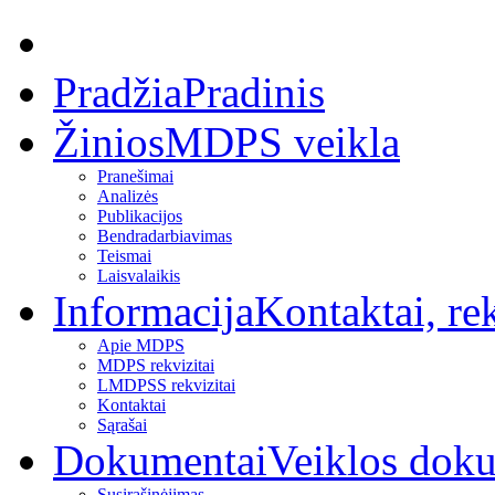
Pradžia
Pradinis
Žinios
MDPS veikla
Pranešimai
Analizės
Publikacijos
Bendradarbiavimas
Teismai
Laisvalaikis
Informacija
Kontaktai, rek
Apie MDPS
MDPS rekvizitai
LMDPSS rekvizitai
Kontaktai
Sąrašai
Dokumentai
Veiklos dok
Susirašinėjimas