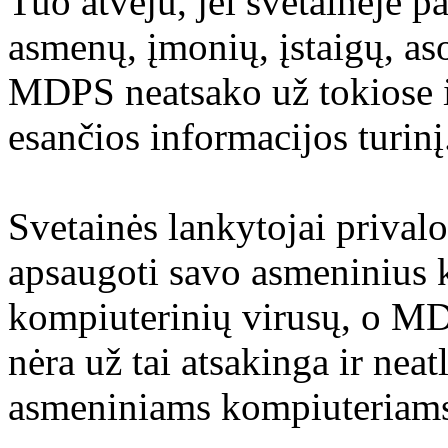
Tuo atveju, jei svetainėje p
asmenų, įmonių, įstaigų, aso
MDPS neatsako už tokiose i
esančios informacijos turinį
Svetainės lankytojai prival
apsaugoti savo asmeninius 
kompiuterinių virusų, o M
nėra už tai atsakinga ir nea
asmeniniams kompiuteriams 