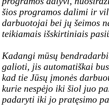
programos dalyvi, nuoširdž
šios programos dalimi ir vi
darbuotojai bei jų šeimos n
teikiamais išskirtiniais pas
Kadangi mūsų bendradarbia
galioti, jis automatiškai bu
kad tie Jūsų įmonės darbuot
kurie nespėjo iki šiol juo p
padaryti iki jo pratęsimo p