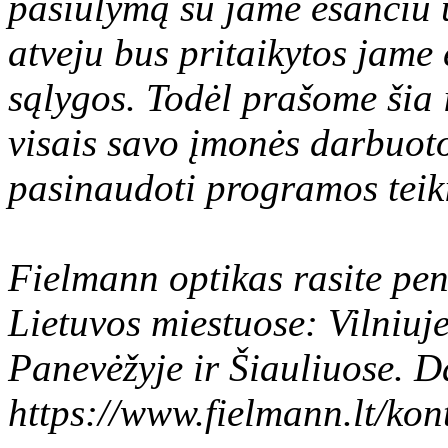
pasiūlymą su jame esančiu u
atveju bus pritaikytos jame 
sąlygos. Todėl prašome šia 
visais savo įmonės darbuoto
pasinaudoti programos teik
Fielmann optikas rasite pe
Lietuvos miestuose: Vilniuj
Panevėžyje ir Šiauliuose. 
https://www.fielmann.lt/kon