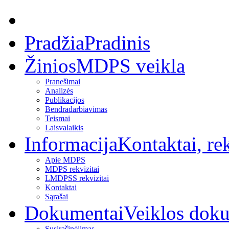
Pradžia
Pradinis
Žinios
MDPS veikla
Pranešimai
Analizės
Publikacijos
Bendradarbiavimas
Teismai
Laisvalaikis
Informacija
Kontaktai, rek
Apie MDPS
MDPS rekvizitai
LMDPSS rekvizitai
Kontaktai
Sąrašai
Dokumentai
Veiklos dok
Susirašinėjimas