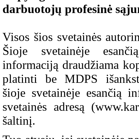
darbuotojų profesinė sąj
Visos šios svetainės autor
Šioje svetainėje esanči
informaciją draudžiama kop
platinti be MDPS išankst
šioje svetainėje esančią i
svetainės adresą (www.kar
šaltinį.