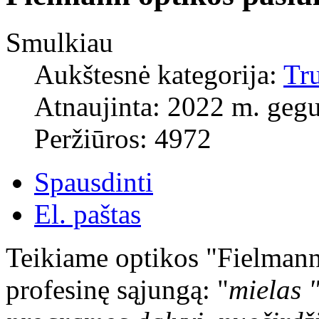
Smulkiau
Aukštesnė kategorija:
Tr
Atnaujinta: 2022 m. gegu
Peržiūros: 4972
Spausdinti
El. paštas
Teikiame optikos "Fielmann
profesinę sąjungą: "
mielas 