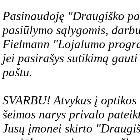
Pasinaudoję "Draugiško pa
pasiūlymo sąlygomis, darbu
Fielmann "Lojalumo program
jei pasirašys sutikimą gauti
paštu.
SVARBU! Atvykus į optikos 
šeimos narys privalo pateikt
Jūsų įmonei skirto "Draugi