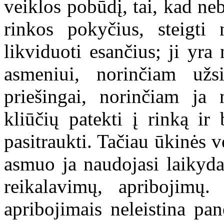
veiklos pobūdį, tai, kad ne
rinkos pokyčius, steigti
likviduoti esančius; ji yr
asmeniui, norinčiam užs
priešingai, norinčiam ja 
kliūčių patekti į rinką ir 
pasitraukti. Tačiau ūkinės v
asmuo ja naudojasi laikyd
reikalavimų, apribojimų.
apribojimais neleistina pa