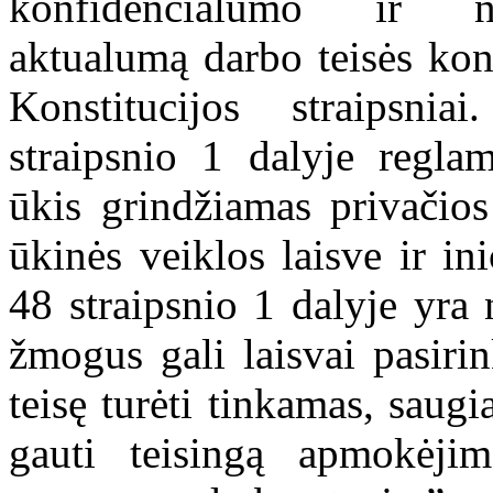
konfidencialumo ir ne
aktualumą darbo teisės kon
Konstitucijos straipsni
straipsnio 1 dalyje regla
ūkis grindžiamas privačio
ūkinės veiklos laisve ir in
48 straipsnio 1 dalyje yra
žmogus gali laisvai pasirin
teisę turėti tinkamas, saugi
gauti teisingą apmokėji