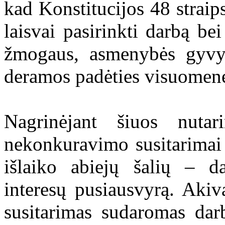
kad Konstitucijos 48 straips
laisvai pasirinkti darbą be
žmogaus, asmenybės gyvyb
deramos padėties visuomenė
Nagrinėjant šiuos nuta
nekonkuravimo susitarimai y
išlaiko abiejų šalių – d
interesų pusiausvyrą. Aki
susitarimas sudaromas dar