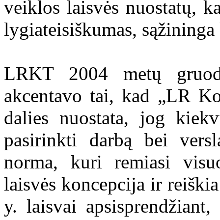
veiklos laisvės nuostatų, k
lygiateisiškumas, sąžininga 
LRKT 2004 metų gruodž
akcentavo tai, kad „LR Kon
dalies nuostata, jog kiek
pasirinkti darbą bei ver
norma, kuri remiasi visu
laisvės koncepcija ir reiški
y. laisvai apsisprendžiant,