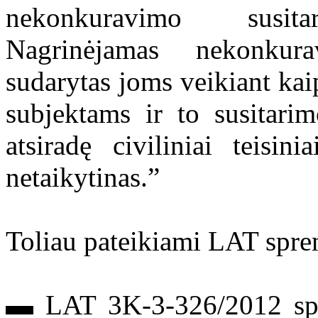
nekonkuravimo susita
Nagrinėjamas nekonkura
sudarytas joms veikiant kaip
subjektams ir to susitari
atsiradę civiliniai teisi
netaikytinas.”
Toliau pateikiami LAT spre
▬ LAT 3K-3-326/2012 spre