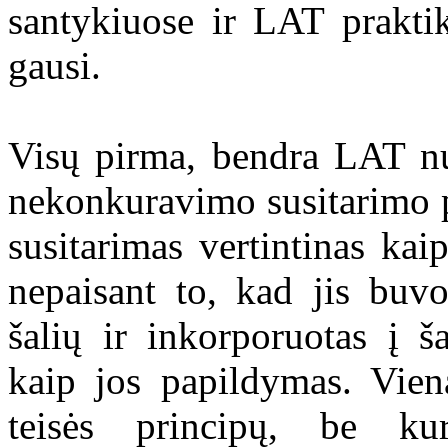
santykiuose ir LAT prakti
gausi.
Visų pirma, bendra LAT n
nekonkuravimo susitarimo p
susitarimas vertintinas kaip
nepaisant to, kad jis buvo
šalių ir inkorporuotas į š
kaip jos papildymas. Viena
teisės principų, be ku