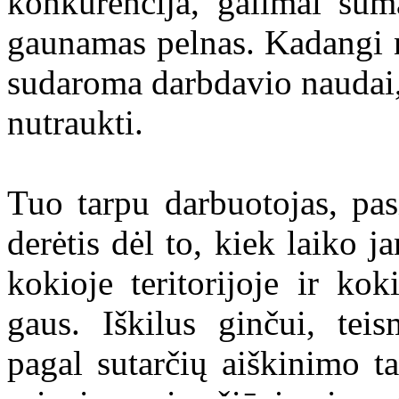
konkurencija, galimai su
gaunamas pelnas. Kadangi 
sudaroma darbdavio naudai, t
nutraukti.
Tuo tarpu darbuotojas, pasi
derėtis dėl to, kiek laiko j
kokioje teritorijoje ir ko
gaus. Iškilus ginčui, teis
pagal sutarčių aiškinimo ta