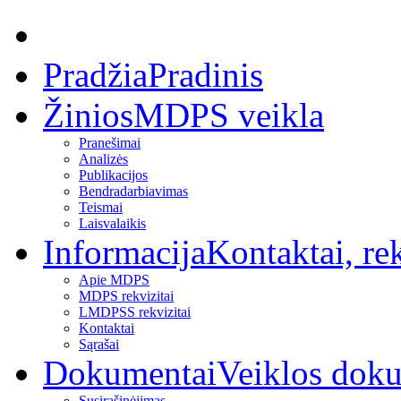
Pradžia
Pradinis
Žinios
MDPS veikla
Pranešimai
Analizės
Publikacijos
Bendradarbiavimas
Teismai
Laisvalaikis
Informacija
Kontaktai, rek
Apie MDPS
MDPS rekvizitai
LMDPSS rekvizitai
Kontaktai
Sąrašai
Dokumentai
Veiklos dok
Susirašinėjimas