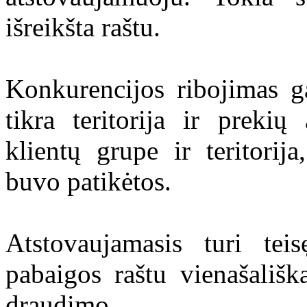
išreikšta raštu.
Konkurencijos ribojimas ga
tikra teritorija ir preki
klientų grupe ir teritorij
buvo patikėtos.
Atstovaujamasis turi teis
pabaigos raštu vienašališk
draudimo.