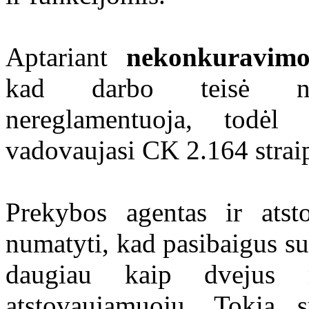
Aptariant
nekonkuravimo
kad darbo teisė nek
nereglamentuoja, todėl 
vadovaujasi CK 2.164 strai
Prekybos agentas ir atsto
numatyti, kad pasibaigus su
daugiau kaip dvejus 
atstovaujamuoju. Tokia s