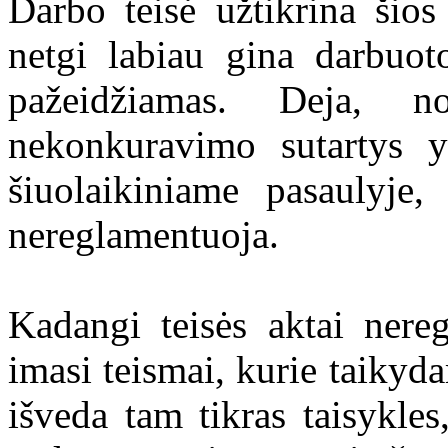
Darbo teisė užtikrina šios
netgi labiau gina darbuoto
pažeidžiamas. Deja, n
nekonkuravimo sutartys y
šiuolaikiniame pasaulyje,
nereglamentuoja.
Kadangi teisės aktai nereg
imasi teismai, kurie taikyd
išveda tam tikras taisykles