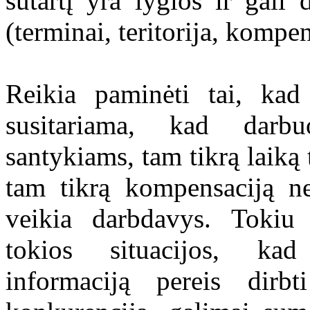
sutartį yra lygios ir gali 
(terminai, teritorija, kompe
Reikia paminėti tai, kad
susitariama, kad darbu
santykiams, tam tikrą laiką t
tam tikrą kompensaciją ned
veikia darbdavys. Tokiu 
tokios situacijos, kad
informaciją pereis dirb