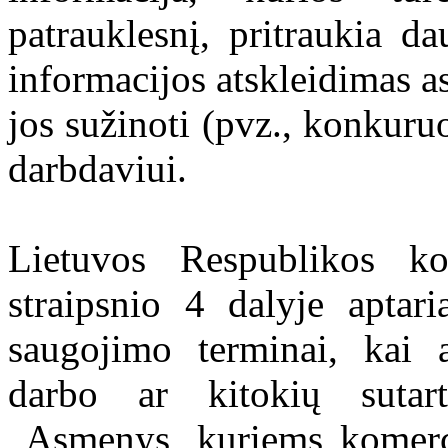
patrauklesnį, pritraukia da
informacijos atskleidimas a
jos sužinoti (pvz., konkuru
darbdaviui.
Lietuvos Respublikos ko
straipsnio 4 dalyje aptar
saugojimo terminai, kai 
darbo ar kitokių sutart
„Asmenys, kuriems komerc