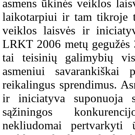
asmens ūkinės veiklos lais
laikotarpiui ir tam tikroje
veiklos laisvės ir iniciat
LRKT 2006 metų gegužės 
tai teisinių galimybių vi
asmeniui savarankiškai p
reikalingus sprendimus. As
ir iniciatyva suponuoja 
sąžiningos konkurenci
nekliudomai pertvarkyti 