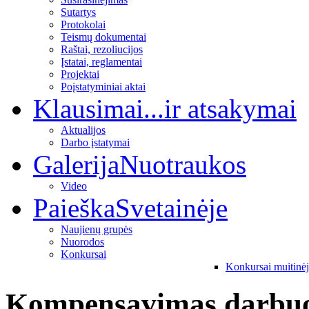
Sutartys
Protokolai
Teismų dokumentai
Raštai, rezoliucijos
Įstatai, reglamentai
Projektai
Poįstatyminiai aktai
Klausimai
...ir atsakymai
Aktualijos
Darbo įstatymai
Galerija
Nuotraukos
Video
Paieška
Svetainėje
Naujienų grupės
Nuorodos
Konkursai
Konkursai muitinė
Kompensavimas darbuo