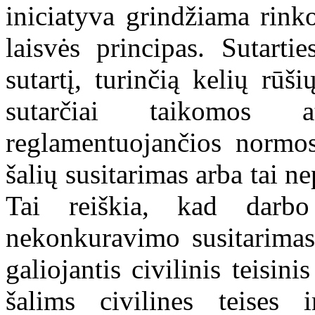
iniciatyva grindžiama rink
laisvės principas. Sutartie
sutartį, turinčią kelių rūš
sutarčiai taikomos a
reglamentuojančios normo
šalių susitarimas arba tai ne
Tai reiškia, kad darbo 
nekonkuravimo susitarimas
galiojantis civilinis teisini
šalims civilines teises