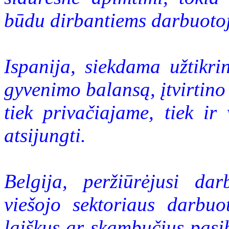
būdu dirbantiems darbuoto
Ispanija, siekdama užtikri
gyvenimo balansą, įtvirtino
tiek privačiajame, tiek ir 
atsijungti.
Belgija, peržiūrėjusi dar
viešojo sektoriaus darbuot
laiškus ar skambučius pasi