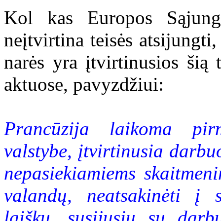
Kol kas Europos Sąjungos
neįtvirtina teisės atsijungti
narės yra įtvirtinusios šią 
aktuose, pavyzdžiui:
Prancūzija laikoma pi
valstybe, įtvirtinusia darbuo
nepasiekiamiems skaitmeni
valandų, neatsakinėti į s
laiškų, susijusių su dar