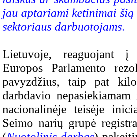
jau aptariami ketinimai šią 
sektoriaus darbuotojams.
Lietuvoje, reaguojant į 
Europos Parlamento rezol
pavyzdžius, taip pat kilo
darbdavio nepasiekiamam n
nacionalinėje teisėje ini
Seimo narių grupė registr
(
Nuotolinis darbas
) pakeit