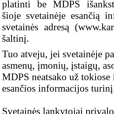
platinti be MDPS išankst
šioje svetainėje esančią i
svetainės adresą (www.kar
šaltinį.
Tuo atveju, jei svetainėje p
asmenų, įmonių, įstaigų, aso
MDPS neatsako už tokiose i
esančios informacijos turinį
Svetainės lankytojai prival