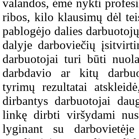
valandos, ėmė nykti profes
ribos, kilo klausimų dėl te
pablogėjo dalies darbuotojų 
dalyje darboviečių įsitvirt
darbuotojai turi būti nuol
darbdavio ar kitų darbuo
tyrimų rezultatai atskleid
dirbantys darbuotojai dau
linkę dirbti viršydami nu
lyginant su darbovietėje 