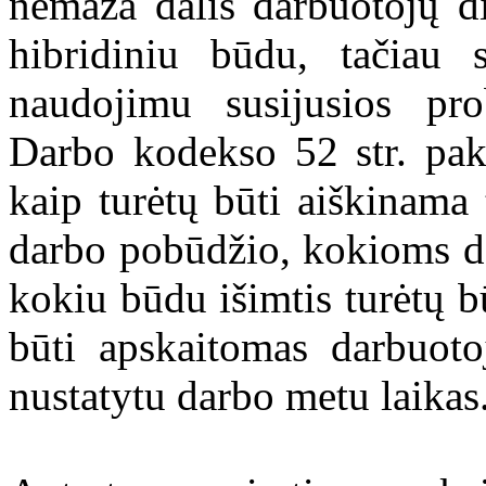
nemaža dalis darbuotojų di
hibridiniu būdu, tačiau 
naudojimu susijusios pro
Darbo kodekso 52 str. pake
kaip turėtų būti aiškinama t
darbo pobūdžio, kokioms d
kokiu būdu išimtis turėtų b
būti apskaitomas darbuot
nustatytu darbo metu laikas