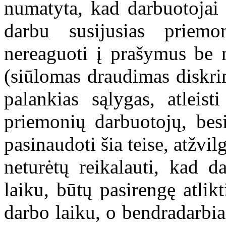
numatyta, kad darbuotojai t
darbu susijusias priem
nereaguoti į prašymus be 
(siūlomas draudimas diskrim
palankias sąlygas, atleist
priemonių darbuotojų, bes
pasinaudoti šia teise, atžvi
neturėtų reikalauti, kad d
laiku, būtų pasirengę atlik
darbo laiku, o bendradarbiai