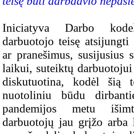
teisę būti darbdavio nepasi
Iniciatyva Darbo kodeks
darbuotojo teisę atsijungti
ar pranešimus, susijusius 
laikui, suteiktų darbuotoju
diskutuotina, kodėl šią t
nuotoliniu būdu dirbant
pandemijos metu išimt
darbuotojų jau grįžo arba k