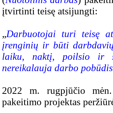
įtvirtinti teisę atsijungti:
„
Darbuotojai turi teisę a
įrenginių ir būti darbdav
laiku, naktį, poilsio ir
nereikalauja darbo pobūdis
2022 m. rugpjūčio mėn.
pakeitimo projektas peržiūrėt