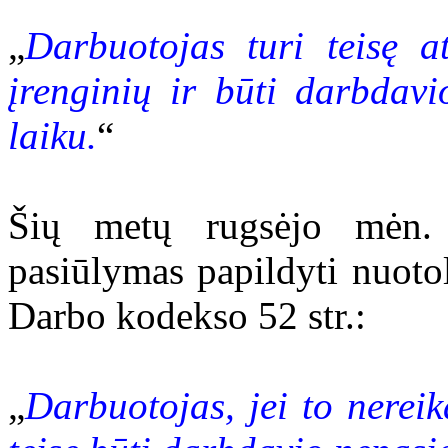
„
Darbuotojas turi teisę a
įrenginių ir būti darbdav
laiku.
“
Šių metų rugsėjo mėn. į
pasiūlymas papildyti nuoto
Darbo kodekso 52 str.:
„
Darbuotojas, jei to nerei