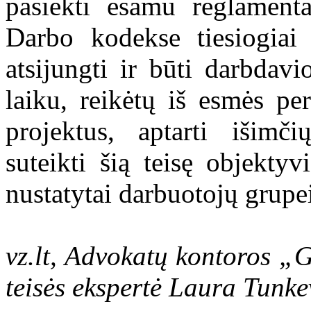
pasiekti esamu reglamenta
Darbo kodekse tiesiogiai į
atsijungti ir būti darbda
laiku, reikėtų iš esmės pe
projektus, aptarti išimč
suteikti šią teisę objektyvi
nustatytai darbuotojų grupe
vz.lt, Advokatų kontoros „G
teisės ekspertė Laura Tunkev