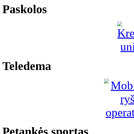
Paskolos
Teledema
Petankės sportas