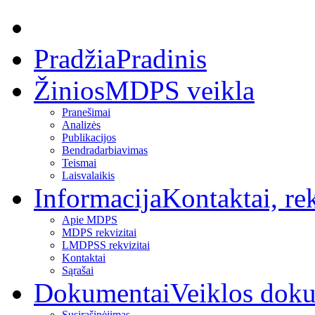
Pradžia
Pradinis
Žinios
MDPS veikla
Pranešimai
Analizės
Publikacijos
Bendradarbiavimas
Teismai
Laisvalaikis
Informacija
Kontaktai, rek
Apie MDPS
MDPS rekvizitai
LMDPSS rekvizitai
Kontaktai
Sąrašai
Dokumentai
Veiklos dok
Susirašinėjimas