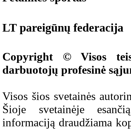
LT pareigūnų federacija
Copyright © Visos tei
darbuotojų profesinė sąj
Visos šios svetainės autor
Šioje svetainėje esanči
informaciją draudžiama kop