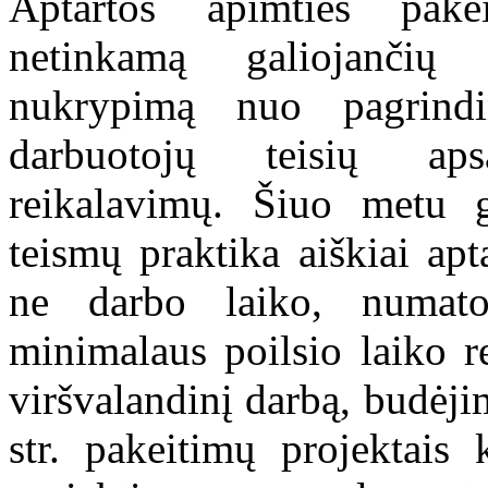
Aptartos apimties pakei
netinkamą galiojančių
nukrypimą nuo pagrindi
darbuotojų teisių aps
reikalavimų. Šiuo metu ga
teismų praktika aiškiai apt
ne darbo laiko, numat
minimalaus poilsio laiko r
viršvalandinį darbą, budėj
str. pakeitimų projektais 