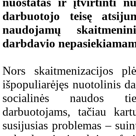
nuostatas ir įtvirtinti 
darbuotojo teisę atsiju
naudojamų skaitmenin
darbdavio nepasiekiamam 
Nors skaitmenizacijos pl
išpopuliarėjęs nuotolinis d
socialinės naudos ti
darbuotojams, tačiau kar
susijusias problemas – suin