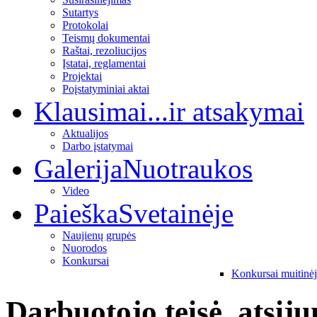
Sutartys
Protokolai
Teismų dokumentai
Raštai, rezoliucijos
Įstatai, reglamentai
Projektai
Poįstatyminiai aktai
Klausimai
...ir atsakymai
Aktualijos
Darbo įstatymai
Galerija
Nuotraukos
Video
Paieška
Svetainėje
Naujienų grupės
Nuorodos
Konkursai
Konkursai muitinė
Darbuotojo teisė, atsij