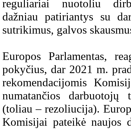
reguliariai nuotoliu dir
dažniau patiriantys su da
sutrikimus, galvos skausmus
Europos Parlamentas, re
pokyčius, dar 2021 m. prad
rekomendacijomis Komisij
numatančios darbuotojų t
(toliau – rezoliucija). Euro
Komisijai pateikė naujos d