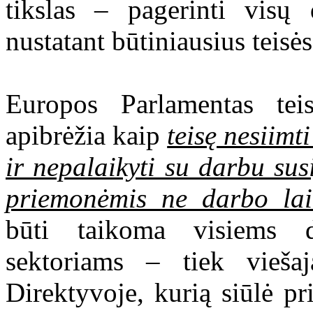
tikslas – pagerinti visų
nustatant būtiniausius teisės
Europos Parlamentas teisę
apibrėžia kaip
teisę nesiimt
ir nepalaikyti su darbu sus
priemonėmis ne darbo lai
būti taikoma visiems d
sektoriams – tiek viešaj
Direktyvoje, kurią siūlė p