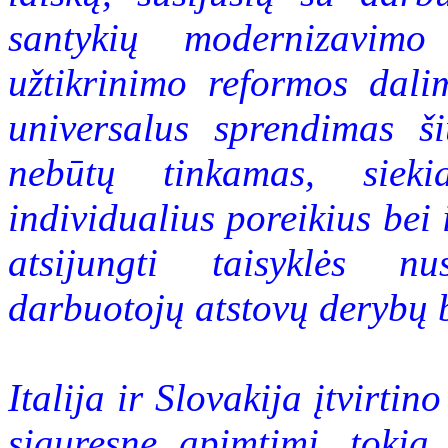
santykių modernizavimo
užtikrinimo reformos dali
universalus sprendimas ši
nebūtų tinkamas, siekia
individualius poreikius bei 
atsijungti taisyklės n
darbuotojų atstovų derybų 
Italija ir Slovakija įtvirtin
siauresne apimtimi, tokia