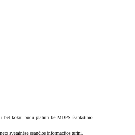
r/ar bet kokiu būdu platinti be MDPS išankstinio
neto svetainėse esančios informacijos turinį.