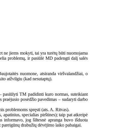
et ne jiems mokyti, tai yra turėtų būti nuomojama
elia problemų, ir pasiūlė MD padengti dalį salės
jotaitės nuomone, atsiranda viršvalandžiai, o
ito atžvilgiu (kad nesutaptų).
– pasiūlyti TM padidinti kuro normas, suteikiant
as praėjusio posėdžio pavedimas – sudaryti darbo
is problemoms spręsti (ats. A. Ritvas).
apatinius, specialias pirštines); taip pat atkreipė
as informavo, jog šiltesnė apranga buvo išduota
t pareigūnų drabužių dėvėjimo laiko pabaigai.