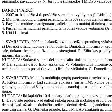
pirmininko pavaduotoja), N. Jurgutytė (Klaipėdos TM DPS valdybos 
DARBOTVARKĖ:
1. 2007 m. balandžio 4 d. posėdžio sprendimų vykdymas (I. Lideikis)
2. Muitinės mobiliųjų grupių pareigūnų tarnybos sąlygos žiemos metu
3. Pagalbos muitinės pareigūnams, atliekantiems muitinį tikrinimą, si
4. Pasirengimas muitinės pareigūnų tarnybinės veiklos vertinimui (A.
5. Kiti klausimai.
1. SVARSTYTA. 2007 m. balandžio 4 d. posėdžio sprendimų vykdy
a) Dėl sporto salių nuomos regionuose: L. Daujotaitė informavo, kad i
salė, tinkama bendrajam fiziniam pasirengimui. R. Žilinskas papildy
nuomai skirtų lėšų.
NUTARTA: Sudaryti sutartis dėl sporto salių, tinkamų pareigūnų be
b) Dėl suminės darbo laiko apskaitos: V. Volungevičius informavo
nedarbo dienomis postai (krovinių) lieka be viršininkų. G. Durneika pa
2. SVARSTYTA Muitinės mobiliųjų grupių pareigūnų tarnybos sąlyg
A. Ritvas informavo, kad surengta apklausa (raštas TM), kurios pagri
galimybę papildomai šildyti automobilius naudojant natūralią varikli
grupę.
NUTARTA: Iki lapkričio 10 d. sudaryti darbo grupę ir pavesti jai pate
L. Daujotaitė pridūrė, kad galbūt reikėtų pakeisti mobiliųjų grupių pare
dėmesį, kad užsakant drabužius reikėtų derinti dydžius (sandėliuose
praėjusią žiemą; G. Durneika pasiūlė, kad TM UAS atsakingi už unifor