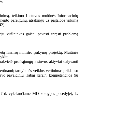
ės.
inimą, teikimo Lietuvos muitinės Informacinių
mento pareigūnų, atsakingų už pagalbos teikimą
42).
ju viršininkas galėtų pavesti spręsti problemą
tą finansų ministro įsakymų projektų: Muitinės
syklių.
 pakvietė profsąjungų atstovus aktyviai dalyvauti
vertinami; tarnybinės veiklos vertinimas priklauso
avo pavaldinių „labai gerai“, kompetencijos (jų
o 7 d. vyksiančiame MD kolegijos posėdyje), L.