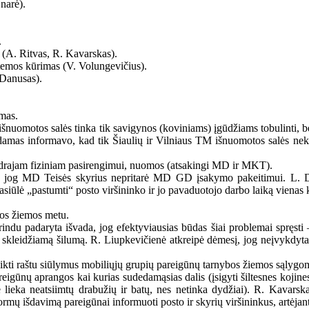
narė).
.
 (A. Ritvas, R. Kavarskas).
stemos kūrimas (V. Volungevičius).
 Danusas).
mas.
šnuomotos salės tinka tik savigynos (koviniams) įgūdžiams tobulinti, b
damas informavo, kad tik Šiaulių ir Vilniaus TM išnuomotos salės nek
ndrajam fiziniam pasirengimui, nuomos (atsakingi MD ir MKT).
, jog MD Teisės skyrius nepritarė MD GD įsakymo pakeitimui. L. Dau
siūlė „pastumti“ posto viršininko ir jo pavaduotojo darbo laiką vienas k
os žiemos metu.
ndu padaryta išvada, jog efektyviausias būdas šiai problemai spręsti 
o skleidžiamą šilumą. R. Liupkevičienė atkreipė dėmesį, jog neįvykdyt
ikti raštu siūlymus mobiliųjų grupių pareigūnų tarnybos žiemos sąlygom
igūnų aprangos kai kurias sudedamąsias dalis (įsigyti šiltesnes kojines, 
 lieka neatsiimtų drabužių ir batų, nes netinka dydžiai). R. Kavarsk
mų išdavimą pareigūnai informuoti posto ir skyrių viršininkus, artėjan