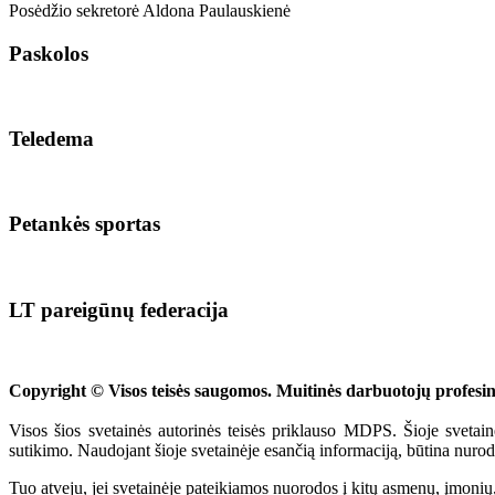
Posėdžio sekretorė Aldona Paulauskienė
Paskolos
Teledema
Petankės sportas
LT pareigūnų federacija
Copyright © Visos teisės saugomos. Muitinės darbuotojų profes
Visos šios svetainės autorinės teisės priklauso MDPS. Šioje svetain
sutikimo. Naudojant šioje svetainėje esančią informaciją, būtina nurod
Tuo atveju, jei svetainėje pateikiamos nuorodos į kitų asmenų, įmonių,