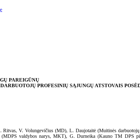
je
NGŲ PAREIGŪNŲ
S DARBUOTOJŲ PROFESINIŲ SĄJUNGŲ ATSTOVAIS POS
. Ritvas, V. Volungevičius (MD), L. Daujotaitė (Muitinės darbuotojų
kas (MDPS valdybos narys, MKT), G. Durneika (Kauno TM DPS pi