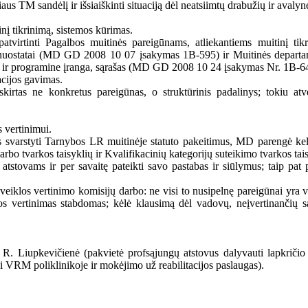
 sandėlį ir išsiaiškinti situaciją dėl neatsiimtų drabužių ir avalyn
 tikrinimą, sistemos kūrimas.
irtinti Pagalbos muitinės pareigūnams, atliekantiems muitinį tikr
s nuostatai (MD GD 2008 10 07 įsakymas 1B-595) ir Muitinės departa
ne ir programine įranga, sąrašas (MD GD 2008 10 24 įsakymas Nr. 1B-6
acijos gavimas.
rtas ne konkretus pareigūnas, o struktūrinis padalinys; tokiu atve
 vertinimui.
varstyti Tarnybos LR muitinėje statuto pakeitimus, MD parengė kele
arbo tvarkos taisyklių ir Kvalifikacinių kategorijų suteikimo tvarkos tai
 atstovams ir per savaitę pateikti savo pastabas ir siūlymus; taip pat
s veiklos vertinimo komisijų darbo: ne visi to nusipelnę pareigūnai yra 
los vertinimas stabdomas; kėlė klausimą dėl vadovų, neįvertinančių s
 R. Liupkevičienė (pakvietė profsąjungų atstovus dalyvauti lapkriči
si VRM poliklinikoje ir mokėjimo už reabilitacijos paslaugas).