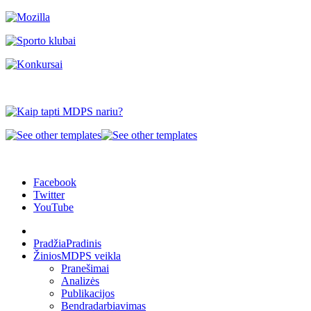
Facebook
Twitter
YouTube
Pradžia
Pradinis
Žinios
MDPS veikla
Pranešimai
Analizės
Publikacijos
Bendradarbiavimas