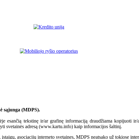
inė sąjunga (MDPS).
ėje esančią tekstinę ir/ar grafinę informaciją draudžiama kopijuoti i
yti svetainės adresą (www.kartu.info) kaip informacijos šaltinį.
 įstaigų, asociacijų interneto svetaines, MDPS neatsako už tokiose inter