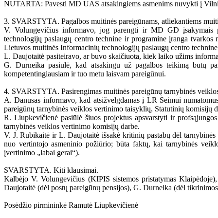
NUTARTA: Pavesti MD UAS atsakingiems asmenims nuvykti į Vilniaus TM
3. SVARSTYTA. Pagalbos muitinės pareigūnams, atliekantiems muitinį
V. Volungevičius informavo, jog parengti ir MD GD įsakymais patv
technologijų paslaugų centro technine ir programine įranga tvarko
Lietuvos muitinės Informacinių technologijų paslaugų centro techni
L. Daujotaitė pasiteiravo, ar buvo skaičiuota, kiek laiko užims inform
G. Durneika pasiūlė, kad atsakingu už pagalbos teikimą būtų paski
kompetentingiausiam ir tuo metu laisvam pareigūnui.
4. SVARSTYTA. Pasirengimas muitinės pareigūnų tarnybinės veiklos
A. Danusas informavo, kad atsižvelgdamas į LR Seimui numatomus s
pareigūnų tarnybinės veiklos vertinimo taisyklių, Statutinių komisijų d
R. Liupkevičienė pasiūlė šiuos projektus apsvarstyti ir profsąjungos
tarnybinės veiklos vertinimo komisijų darbe.
V. J. Rubikaitė ir L. Daujotaitė išsakė kritinių pastabų dėl tarnybinė
nuo vertintojo asmeninio požiūrio; būta faktų, kai tarnybinės veik
įvertinimo „labai gerai“).
SVARSTYTA. Kiti klausimai.
Kalbėjo V. Volungevičius (KIPIS sistemos pristatymas Klaipėdoje),
Daujotaitė (dėl postų pareigūnų pensijos), G. Durneika (dėl tikrinimo
Posėdžio pirmininkė Ramutė Liupkevičienė