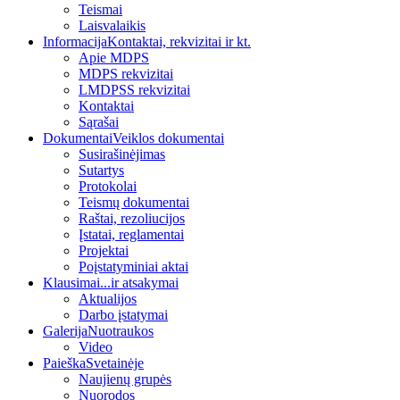
Teismai
Laisvalaikis
Informacija
Kontaktai, rekvizitai ir kt.
Apie MDPS
MDPS rekvizitai
LMDPSS rekvizitai
Kontaktai
Sąrašai
Dokumentai
Veiklos dokumentai
Susirašinėjimas
Sutartys
Protokolai
Teismų dokumentai
Raštai, rezoliucijos
Įstatai, reglamentai
Projektai
Poįstatyminiai aktai
Klausimai
...ir atsakymai
Aktualijos
Darbo įstatymai
Galerija
Nuotraukos
Video
Paieška
Svetainėje
Naujienų grupės
Nuorodos