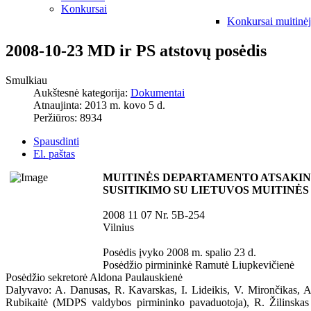
Konkursai
Konkursai muitinė
2008-10-23 MD ir PS atstovų posėdis
Smulkiau
Aukštesnė kategorija:
Dokumentai
Atnaujinta: 2013 m. kovo 5 d.
Peržiūros: 8934
Spausdinti
El. paštas
MUITINĖS DEPARTAMENTO ATSAKI
SUSITIKIMO SU LIETUVOS MUITINĖ
2008 11 07 Nr. 5B-254
Vilnius
Posėdis įvyko 2008 m. spalio 23 d.
Posėdžio pirmininkė Ramutė Liupkevičienė
Posėdžio sekretorė Aldona Paulauskienė
Dalyvavo: A. Danusas, R. Kavarskas, I. Lideikis, V. Mirončikas, A
Rubikaitė (MDPS valdybos pirmininko pavaduotoja), R. Žilins