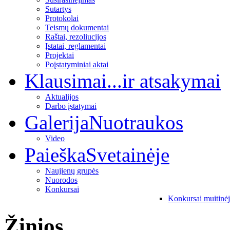
Sutartys
Protokolai
Teismų dokumentai
Raštai, rezoliucijos
Įstatai, reglamentai
Projektai
Poįstatyminiai aktai
Klausimai
...ir atsakymai
Aktualijos
Darbo įstatymai
Galerija
Nuotraukos
Video
Paieška
Svetainėje
Naujienų grupės
Nuorodos
Konkursai
Konkursai muitinė
Žinios