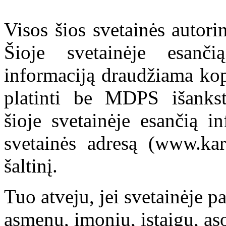
Visos šios svetainės autor
Šioje svetainėje esanči
informaciją draudžiama kop
platinti be MDPS išankst
šioje svetainėje esančią i
svetainės adresą (www.kar
šaltinį.
Tuo atveju, jei svetainėje p
asmenų, įmonių, įstaigų, aso