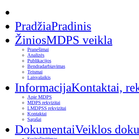
Pradžia
Pradinis
Žinios
MDPS veikla
Pranešimai
Analizės
Publikacijos
Bendradarbiavimas
Teismai
Laisvalaikis
Informacija
Kontaktai, rek
Apie MDPS
MDPS rekvizitai
LMDPSS rekvizitai
Kontaktai
Sąrašai
Dokumentai
Veiklos dok
Susirašinėjimas