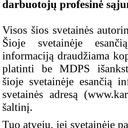
darbuotojų profesinė sąj
Visos šios svetainės autor
Šioje svetainėje esanči
informaciją draudžiama kop
platinti be MDPS išankst
šioje svetainėje esančią i
svetainės adresą (www.kar
šaltinį.
Tuo atveju, jei svetainėje p