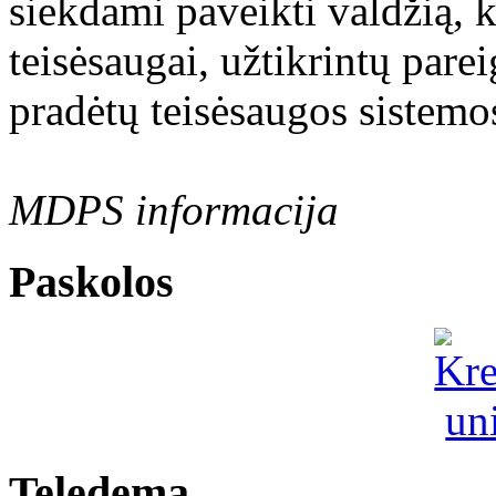
siekdami paveikti valdžią, 
teisėsaugai, užtikrintų parei
pradėtų teisėsaugos sistemo
MDPS informacija
Paskolos
Teledema