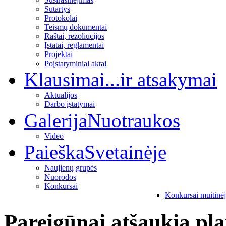
Sutartys
Protokolai
Teismų dokumentai
Raštai, rezoliucijos
Įstatai, reglamentai
Projektai
Poįstatyminiai aktai
Klausimai
...ir atsakymai
Aktualijos
Darbo įstatymai
Galerija
Nuotraukos
Video
Paieška
Svetainėje
Naujienų grupės
Nuorodos
Konkursai
Konkursai muitinė
Pareigūnai atšaukia pla