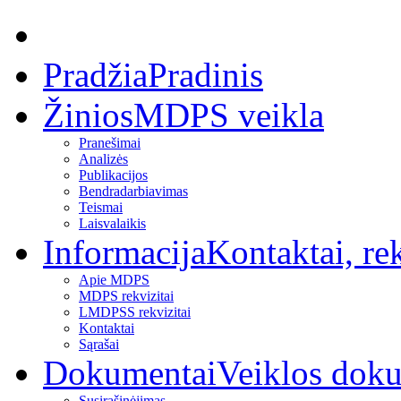
Pradžia
Pradinis
Žinios
MDPS veikla
Pranešimai
Analizės
Publikacijos
Bendradarbiavimas
Teismai
Laisvalaikis
Informacija
Kontaktai, rek
Apie MDPS
MDPS rekvizitai
LMDPSS rekvizitai
Kontaktai
Sąrašai
Dokumentai
Veiklos dok
Susirašinėjimas