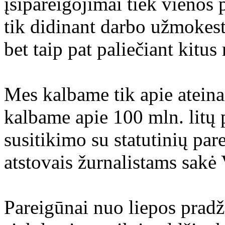
įsipareigojimai tiek vienos p
tik didinant darbo užmokestį
bet taip pat paliečiant kitu
Mes kalbame tik apie atein
kalbame apie 100 mln. litų 
susitikimo su statutinių pa
atstovais žurnalistams sakė
Pareigūnai nuo liepos pradž