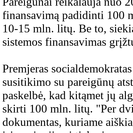
Pareigūnai reikalauja nuo 
finansavimą padidinti 100 ml
10-15 mln. litų. Be to, sie
sistemos finansavimas grįžt
Premjeras socialdemokratas
susitikimo su pareigūnų atst
paskelbė, kad kitąmet jų al
skirti 100 mln. litų. "Per dv
dokumentas, kuriame aiškiai