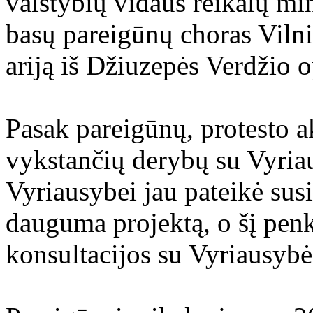
valstybių vidaus reikalų mi
basų pareigūnų choras Vilni
ariją iš Džiuzepės Verdžio 
Pasak pareigūnų, protesto a
vykstančių derybų su Vyria
Vyriausybei jau pateikė sus
dauguma projektą, o šį pen
konsultacijos su Vyriausybė