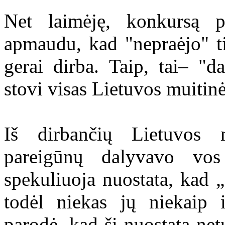
Net laimėję, konkursą p
apmaudu, kad "nepraėjo" t
gerai dirba. Taip, tai– "d
stovi visas Lietuvos muitin
Iš dirbančių Lietuvos 
pareigūnų dalyvavo vos
spekuliuoja nuostata, kad „
todėl niekas jų niekaip 
parodė, kad ši nuostata net