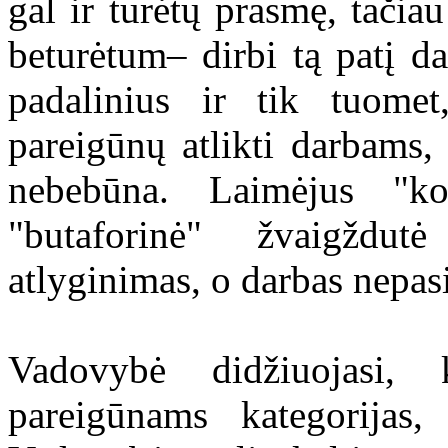
gal ir turėtų prasmę, tačia
beturėtum– dirbi tą patį da
padalinius ir tik tuome
pareigūnų atlikti darbams,
nebebūna. Laimėjus "ko
"butaforinė" žvaigždut
atlyginimas, o darbas nepas
Vadovybė didžiuojasi,
pareigūnams kategorijas,