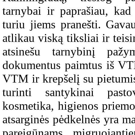
tarnybai ir paprašiau, kad
turiu jiems pranešti. Gava
atlikau viską tiksliai ir tei
atsinešu tarnybinį pažy
dokumentus paimtus iš VTM
VTM ir krepšelį su pietumis
turinti santykinai past
kosmetika, higienos priemo
atsarginės pėdkelnės yra ma
pareigūnams „migruojantie