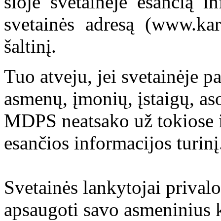
šioje svetainėje esančią i
svetainės adresą (www.kar
šaltinį.
Tuo atveju, jei svetainėje p
asmenų, įmonių, įstaigų, aso
MDPS neatsako už tokiose i
esančios informacijos turinį
Svetainės lankytojai prival
apsaugoti savo asmeninius 