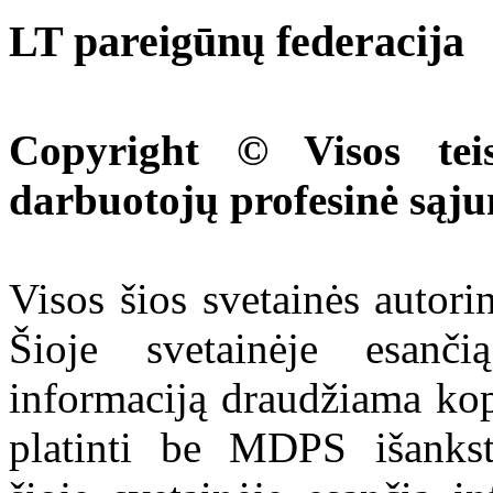
LT pareigūnų federacija
Copyright © Visos tei
darbuotojų profesinė sąj
Visos šios svetainės autor
Šioje svetainėje esanči
informaciją draudžiama kop
platinti be MDPS išankst