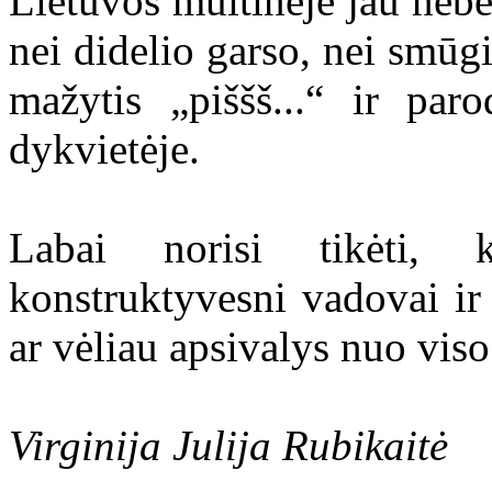
Lietuvos muitinėje jau nebe
nei didelio garso, nei smūg
mažytis „piššš...“ ir par
dykvietėje.
Labai norisi tikėti
konstruktyvesni vadovai ir
ar vėliau apsivalys nuo viso
Virginija Julija Rubikaitė