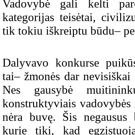
Vadovybė gali kelti pare
kategorijas teisėtai, civili
tik tokiu iškreiptu būdu– pe
Dalyvavo konkurse puikūs
tai– žmonės dar nevisiškai
Nes gausybė muitinink
konstruktyviais vadovybės ž
nėra buvę. Šis negausus b
kurie tiki, kad egzistuo