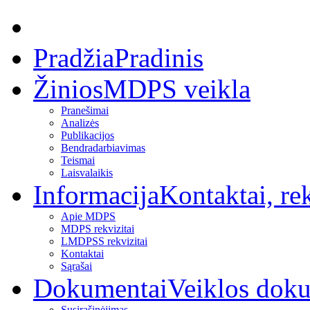
Pradžia
Pradinis
Žinios
MDPS veikla
Pranešimai
Analizės
Publikacijos
Bendradarbiavimas
Teismai
Laisvalaikis
Informacija
Kontaktai, rek
Apie MDPS
MDPS rekvizitai
LMDPSS rekvizitai
Kontaktai
Sąrašai
Dokumentai
Veiklos dok
Susirašinėjimas