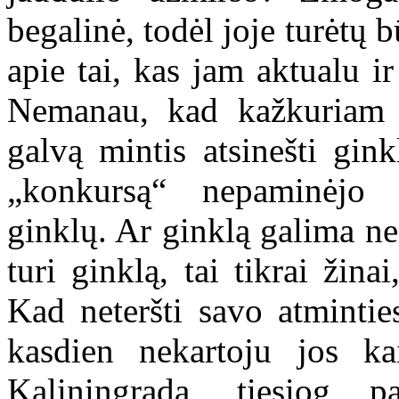
begalinė, todėl joje turėtų 
apie tai, kas jam aktualu ir
Nemanau, kad kažkuriam p
galvą mintis atsinešti gink
„konkursą“ nepaminėjo 
ginklų. Ar ginklą galima ne
turi ginklą, tai tikrai žina
Kad neteršti savo atmintie
kasdien nekartoju jos k
Kaliningradą, tiesiog p