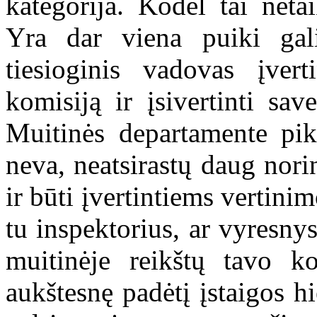
kategorija. Kodėl tai net
Yra dar viena puiki gal
tiesioginis vadovas įvert
komisiją ir įsivertinti sa
Muitinės departamente pik
neva, neatsirastų daug nori
ir būti įvertintiems vertini
tu inspektorius, ar vyresnys
muitinėje reikštų tavo k
aukštesnę padėtį įstaigos h