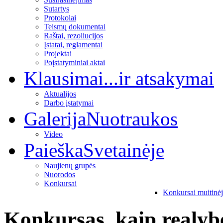
Sutartys
Protokolai
Teismų dokumentai
Raštai, rezoliucijos
Įstatai, reglamentai
Projektai
Poįstatyminiai aktai
Klausimai
...ir atsakymai
Aktualijos
Darbo įstatymai
Galerija
Nuotraukos
Video
Paieška
Svetainėje
Naujienų grupės
Nuorodos
Konkursai
Konkursai muitinė
Konkursas, kaip realybė