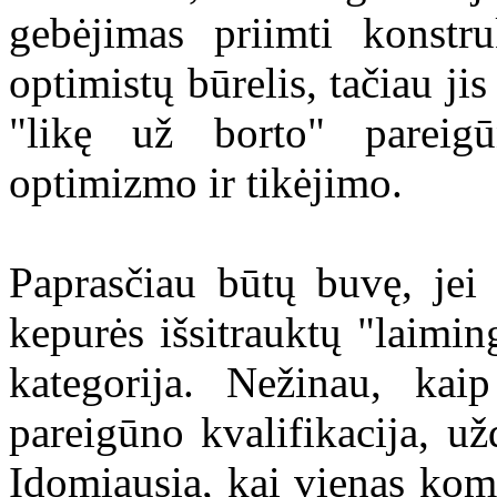
gebėjimas priimti konstr
optimistų būrelis, tačiau ji
"likę už borto" pareigū
optimizmo ir tikėjimo.
Paprasčiau būtų buvę, jei 
kepurės išsitrauktų "laimi
kategorija. Nežinau, kai
pareigūno kvalifikacija, u
Įdomiausia, kai vienas komi