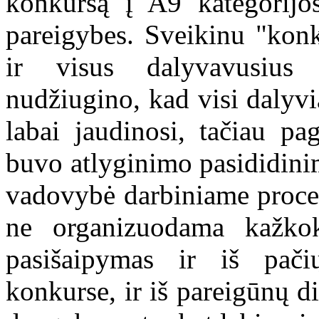
konkursą į A9 kategorijos
pareigybes. Sveikinu "konk
ir visus dalyvavusius
nudžiugino, kad visi dalyvia
labai jaudinosi, tačiau pa
buvo atlyginimo pasididinim
vadovybė darbiniame proces
ne organizuodama kažkok
pasišaipymas ir iš pači
konkurse, ir iš pareigūnų d