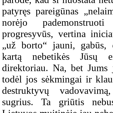
patyręs pareigūnas „nela
norėjo pademonstruot
progresyvūs, vertina inici
„už borto“ jauni, gabūs, 
kartą nebetikės Jūsų ei
direktoriau. Na, bet Jums 
todėl jos sėkmingai ir klau
destruktyvų vadovavimą
sugrius. Ta griūtis neb