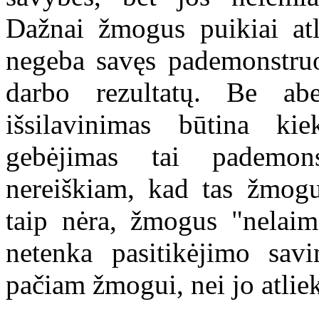
Dažnai žmogus puikiai atl
negeba savęs pademonstruot
darbo rezultatų. Be abe
išsilavinimas būtina ki
gebėjimas tai pademonst
nereiškiam, kad tas žmogu
taip nėra, žmogus "nelaim
netenka pasitikėjimo sav
pačiam žmogui, nei jo atli