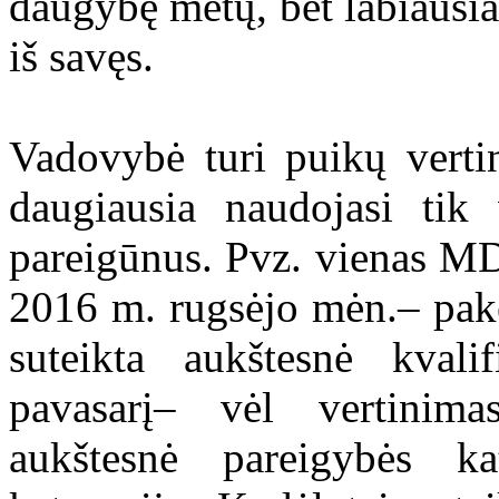
daugybę metų, bet labiausia
iš savęs.
Vadovybė turi puikų vert
daugiausia naudojasi t
pareigūnus. Pvz. vienas MD
2016 m. rugsėjo mėn.– pake
suteikta aukštesnė kvali
pavasarį– vėl vertinim
aukštesnė pareigybės kat