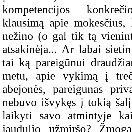
kompetencijos konkreči
klausimą apie mokesčius, 
nežino (o gal tik tą vienint
atsakinėja... Ar labai siet
tai ką pareigūnui draudži
metu, apie vykimą į treči
abejonės, pareigūnas priv
nebuvo išvykęs į tokią šalį
laikyti savo atmintyje ka
jaudulio užmiršo? Žmoga