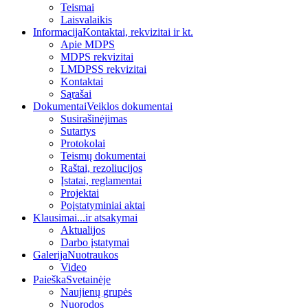
Teismai
Laisvalaikis
Informacija
Kontaktai, rekvizitai ir kt.
Apie MDPS
MDPS rekvizitai
LMDPSS rekvizitai
Kontaktai
Sąrašai
Dokumentai
Veiklos dokumentai
Susirašinėjimas
Sutartys
Protokolai
Teismų dokumentai
Raštai, rezoliucijos
Įstatai, reglamentai
Projektai
Poįstatyminiai aktai
Klausimai
...ir atsakymai
Aktualijos
Darbo įstatymai
Galerija
Nuotraukos
Video
Paieška
Svetainėje
Naujienų grupės
Nuorodos