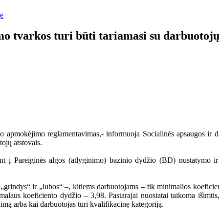
je
o tvarkos turi būti tariamasi su darbuotojų
rbo apmokėjimo reglamentavimas,- informuoja Socialinės apsaugos ir 
ojų atstovais.
iant į Pareiginės algos (atlyginimo) bazinio dydžio (BD) nustatymo 
 „grindys“ ir „lubos“ –, kitiems darbuotojams – tik minimalios koefici
malaus koeficiento dydžio – 3,98. Pastarajai nuostatai taikoma išimtis
nimą arba kai darbuotojas turi kvalifikacinę kategoriją.