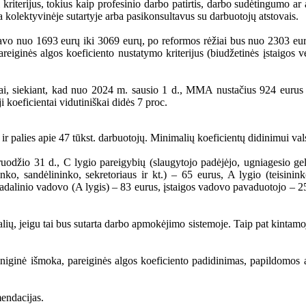
l kriterijus, tokius kaip profesinio darbo patirtis, darbo sudėtingumo 
 kolektyvinėje sutartyje arba pasikonsultavus su darbuotojų atstovais.
yravo nuo 1693 eurų iki 3069 eurų, po reformos rėžiai bus nuo 2303 eu
pareiginės algos koeficiento nustatymo kriterijus (biudžetinės įstaigos 
ntai, siekiant, kad nuo 2024 m. sausio 1 d., MMA nustačius 924 eurus
koeficientai vidutiniškai didės 7 proc.
ir palies apie 47 tūkst. darbuotojų. Minimalių koeficientų didinimui val
ruodžio 31 d., C lygio pareigybių (slaugytojo padėjėjo, ugniagesio gelb
o, sandėlininko, sekretoriaus ir kt.) – 65 eurus, A lygio (teisininko
 padalinio vadovo (A lygis) – 83 eurus, įstaigos vadovo pavaduotojo – 25
alių, jeigu tai bus sutarta darbo apmokėjimo sistemoje. Taip pat kintamo
p piniginė išmoka, pareiginės algos koeficiento padidinimas, papildomo
endacijas.