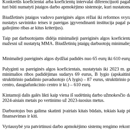
Konkretūs koeficientai arba koeficientų intervalai diferencijuoti paga
turi būti numatyti įstaigos darbo apmokėjimo sistemoje, kuri nustatoma
Biudžetinės įstaigos vadovo pareiginės algos rėžiai iki reformos sv
nustatys savininko teises ir pareigas įgyvendinanti institucija pagal 
galiojimo ribas ar kitus kriterijus).
Taip pat darbuotojams didėja minimalieji pareiginės algos koeficie
mažesni už nustatytą MMA. Biudžetinių įstaigų darbuotojų minimalieji 
Minimalieji pareiginės algos dydžiai padidės nuo 65 eurų iki 610 eurų 
Palyginti su pareiginės algos koeficientais, nustatytais iki 2023 m. g
minimalios ribos padidėjimas sudarys 69 eurus, B lygio (apskaitinink
struktūrinio padalinio pavaduotojo (A lygis) – 87 eurus, struktūrinio
centro, daugiafunkcinio centro ir kt.) – 610 eurų.
Kintamoji dalis galės likti kaip viena iš sudėtinių darbo užmokesčio d
2024-aisiais metais po vertinimo už 2023-iuosius metus.
Darbuotojus bus galima skatinti įvairiais kitais būdais, tokiais kai
finansavimas ir kiti.
Vyriausybė yra patvirtinusi darbo apmokėjimo sistemų rengimo rekom