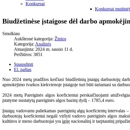
Konkursai
Konkursai muitinė
Biudžetinėse įstaigose dėl darbo apmokėjim
Smulkiau
Aukštesnė kategorija:
Žinios
Kategorija:
Analizės
Atnaujinta: 2024 m. sausio 11 d.
Peržiūros: 3851
Spausdinti
El. paštas
Nuo 2024 metų pradžios keičiasi biudžetinių įstaigų darbuotojų da
apmokėjimo tvarkos kiekvienoje įstaigoje turi būti tariamasi su darbuot
2024 metų Pareiginės algos koeficientai perskaičiuojami atsižvelg
įstatyme nustatytą pareiginės algos bazinį dydį – 1785,4 euro.
Įstaigų vadovams paliekamas pareiginių algų koeficientų intervalas –
darbuotojų koeficientai negali viršyti vadovo pareiginės algos maksi
kultūros ir meno darbuotojai yra įgiję nacionalinį ir tarptautinį pripaži