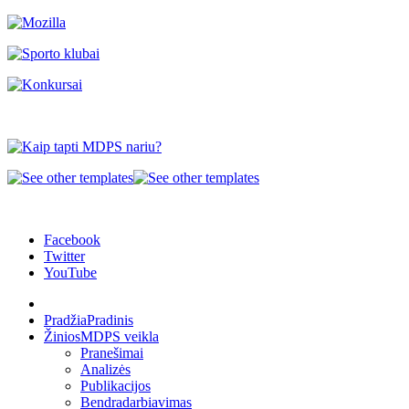
Facebook
Twitter
YouTube
Pradžia
Pradinis
Žinios
MDPS veikla
Pranešimai
Analizės
Publikacijos
Bendradarbiavimas