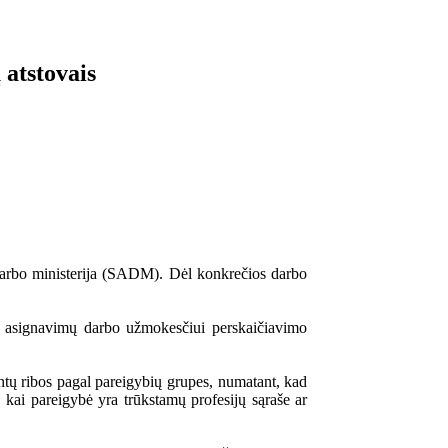
 atstovais
darbo ministerija (SADM). Dėl konkrečios darbo
ir asignavimų darbo užmokesčiui perskaičiavimo
entų ribos pagal pareigybių grupes, numatant, kad
, kai pareigybė yra trūkstamų profesijų sąraše ar