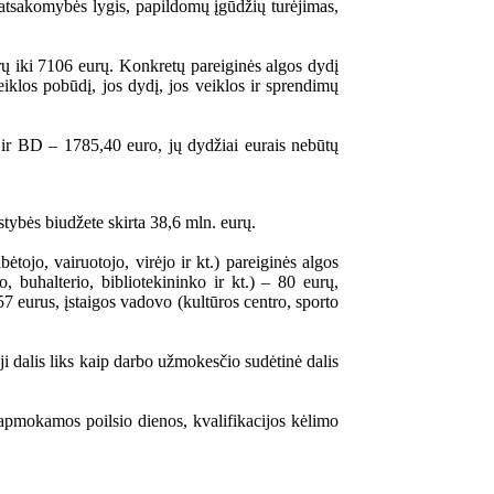
ar atsakomybės lygis, papildomų įgūdžių turėjimas,
rų iki 7106 eurų. Konkretų pareiginės algos dydį
veiklos pobūdį, jos dydį, jos veiklos ir sprendimų
 ir BD – 1785,40 euro, jų dydžiai eurais nebūtų
stybės biudžete skirta 38,6 mln. eurų.
ėtojo, vairuotojo, virėjo ir kt.) pareiginės algos
, buhalterio, bibliotekininko ir kt.) – 80 eurų,
7 eurus, įstaigos vadovo (kultūros centro, sporto
ji dalis liks kaip darbo užmokesčio sudėtinė dalis
s apmokamos poilsio dienos, kvalifikacijos kėlimo