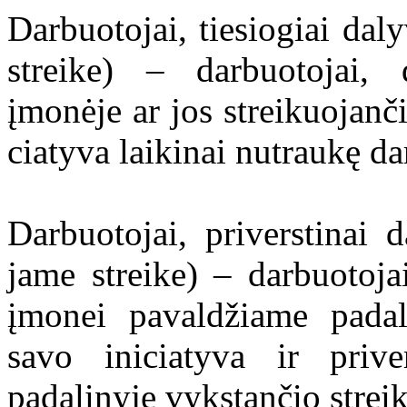
Darbuotojai, tiesiogiai daly
strei­ke) – darbuotojai, 
įmonėje ar jos streikuojan­č
cia­ty­va laikinai nutraukę da
Darbuotojai, priverstinai d
jame streike) – darbuotojai,
įmonei pavaldžiame padal
savo iniciatyva ir prive
padalinyje vykstančio strei