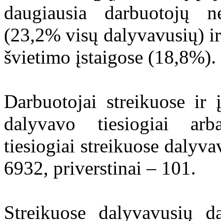
daugiausia darbuotojų n
(23,2% visų dalyvavusių) ir
švietimo įstaigose (18,8%).
Darbuotojai streikuose ir 
dalyvavo tiesiogiai arba
tiesiogiai streikuose dalyva
6932, priverstinai – 101.
Streikuose dalyvavusių d