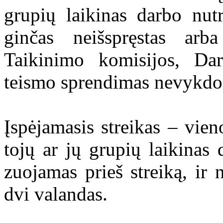
grupių laikinas darbo nut
ginčas neišspręstas arba 
Taikinimo komisijos, Dar
teismo sprendimas nevykd
Įspėjamasis streikas – vien
to­jų ar jų gru­pių laikinas
zuo­ja­mas prieš streiką, ir 
dvi valandas.