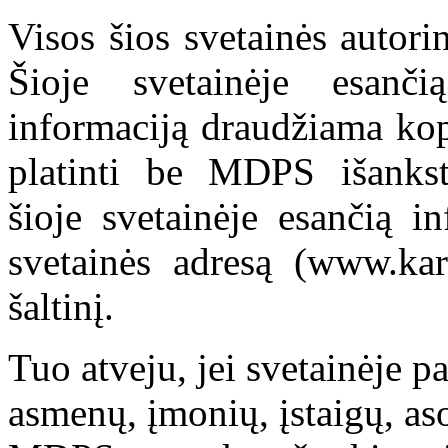
Visos šios svetainės autor
Šioje svetainėje esanči
informaciją draudžiama kop
platinti be MDPS išankst
šioje svetainėje esančią i
svetainės adresą (www.kar
šaltinį.
Tuo atveju, jei svetainėje p
asmenų, įmonių, įstaigų, aso