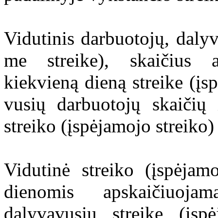
Vidutinis darbuotojų, dalyvav
me strei­ke), skaičius 
kiekvieną dieną streike (įspė
vu­sių darbuotojų skaičių
streiko (įspėjamojo streiko)
Vidutinė streiko (įspėjam
dieno­mis apskaičiuoja
dalyvavu­sių streike (įspė