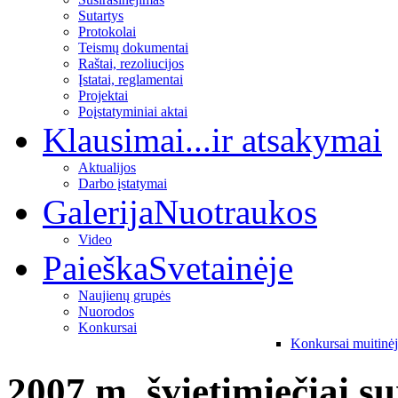
Sutartys
Protokolai
Teismų dokumentai
Raštai, rezoliucijos
Įstatai, reglamentai
Projektai
Poįstatyminiai aktai
Klausimai
...ir atsakymai
Aktualijos
Darbo įstatymai
Galerija
Nuotraukos
Video
Paieška
Svetainėje
Naujienų grupės
Nuorodos
Konkursai
Konkursai muitinė
2007 m. švietimiečiai s