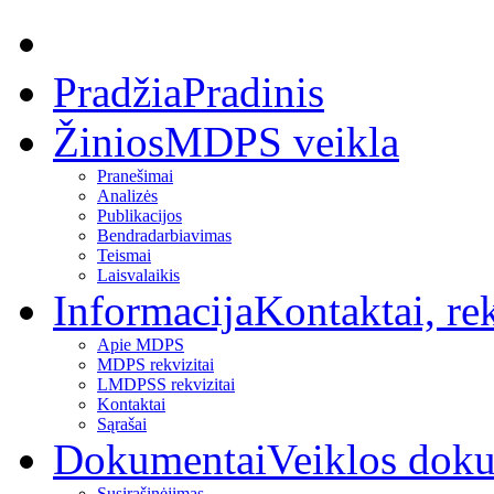
Pradžia
Pradinis
Žinios
MDPS veikla
Pranešimai
Analizės
Publikacijos
Bendradarbiavimas
Teismai
Laisvalaikis
Informacija
Kontaktai, rek
Apie MDPS
MDPS rekvizitai
LMDPSS rekvizitai
Kontaktai
Sąrašai
Dokumentai
Veiklos dok
Susirašinėjimas