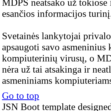
MDPS neatsako už tokiose i
esančios informacijos turinį
Svetainės lankytojai prival
apsaugoti savo asmeninius 
kompiuterinių virusų, o M
nėra už tai atsakinga ir nea
asmeniniams kompiuteriams 
Go to top
JSN Boot template designe