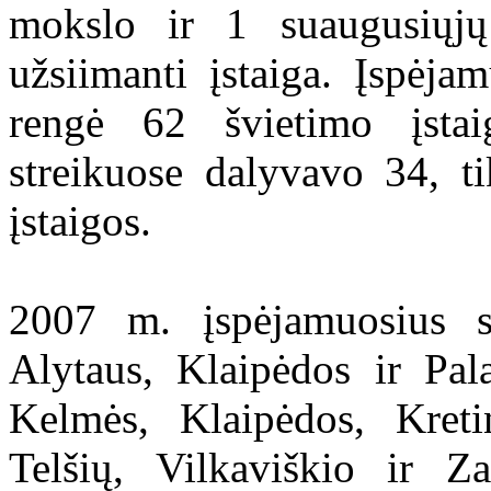
mokslo ir 1 suaugusiųjų
užsiimanti įstaiga. Įspėjam
rengė 62 švietimo įstai
streikuose dalyvavo 34, t
įstaigos.
2007 m. įspėjamuosius st
Alytaus, Klaipėdos ir Pa
Kelmės, Klaipėdos, Kreti
Telšių, Vilkaviškio ir Z