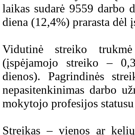
laikas sudarė 9559 darbo d
diena (12,4%) prarasta dėl 
Vidutinė streiko truk
(įspėjamojo streiko – 0,
dienos). Pagrindinės stre
nepasitenkinimas darbo už
mokytojo profesijos statusu
Streikas – vienos ar keli