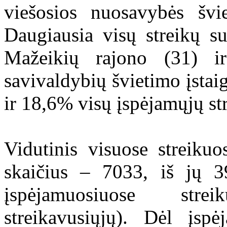
viešosios nuosavybės švie
Daugiausia visų streikų su
Mažeikių rajono (31) i
savivaldybių švietimo įstai
ir 18,6% visų įspėjamųjų str
Vidutinis visuose streiku
skaičius – 7033, iš jų 3
įspėjamuosiuose str
streikavusiųjų). Dėl įspė