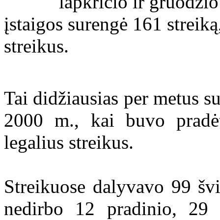
lapkričio ir gruodžio
įstaigos surengė 161 streiką
streikus.
Tai didžiausias per metus s
2000 m., kai buvo pradėt
legalius streikus.
Streikuose dalyvavo 99 švi
nedirbo 12 pradinio, 29 