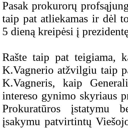
Pasak prokurorų profsąjung
taip pat atliekamas ir dėl 
5 dieną kreipėsi į prezidentę
Rašte taip pat teigiama, k
K.Vagnerio atžvilgiu taip p
K.Vagneris, kaip General
intereso gynimo skyriaus 
Prokuratūros įstatymu b
įsakymu patvirtintų Viešoj