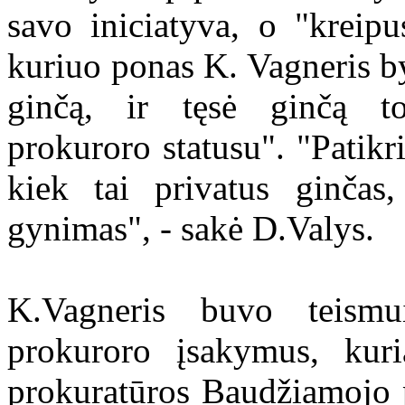
savo iniciatyva, o "kreip
kuriuo ponas K. Vagneris by
ginčą, ir tęsė ginčą t
prokuroro statusu". "Patikr
kiek tai privatus ginčas
gynimas", - sakė D.Valys.
K.Vagneris buvo teismu
prokuroro įsakymus, kuri
prokuratūros Baudžiamojo 