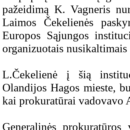
pažeidimą K. Vagneris nur
Laimos Čekelienės paskyr
Europos Sąjungos instituci
organizuotais nusikaltimai
L.Čekelienė į šią instit
Olandijos Hagos mieste, b
kai prokuratūrai vadovavo 
Generalinės prokuratūros