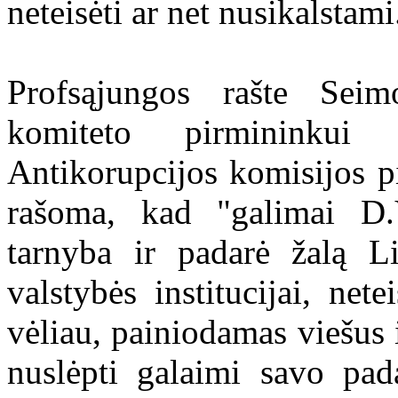
neteisėti ar net nusikalstami
Profsąjungos rašte Seim
komiteto pirmininkui 
Antikorupcijos komisijos pi
rašoma, kad "galimai D.
tarnyba ir padarė žalą Li
valstybės institucijai, nete
vėliau, painiodamas viešus i
nuslėpti galaimi savo pada