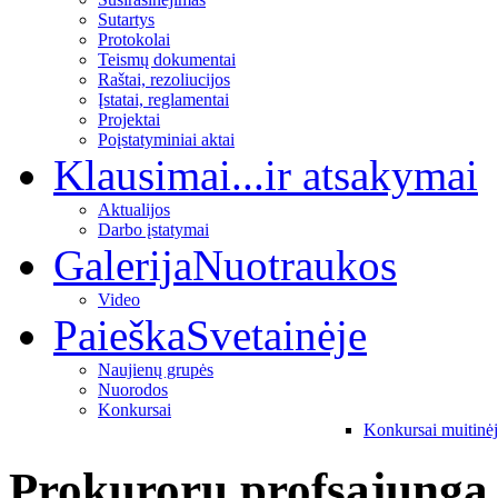
Sutartys
Protokolai
Teismų dokumentai
Raštai, rezoliucijos
Įstatai, reglamentai
Projektai
Poįstatyminiai aktai
Klausimai
...ir atsakymai
Aktualijos
Darbo įstatymai
Galerija
Nuotraukos
Video
Paieška
Svetainėje
Naujienų grupės
Nuorodos
Konkursai
Konkursai muitinė
Prokurorų profsąjunga 