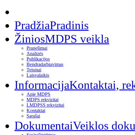
Pradžia
Pradinis
Žinios
MDPS veikla
Pranešimai
Analizės
Publikacijos
Bendradarbiavimas
Teismai
Laisvalaikis
Informacija
Kontaktai, rek
Apie MDPS
MDPS rekvizitai
LMDPSS rekvizitai
Kontaktai
Sąrašai
Dokumentai
Veiklos dok
Susirašinėjimas