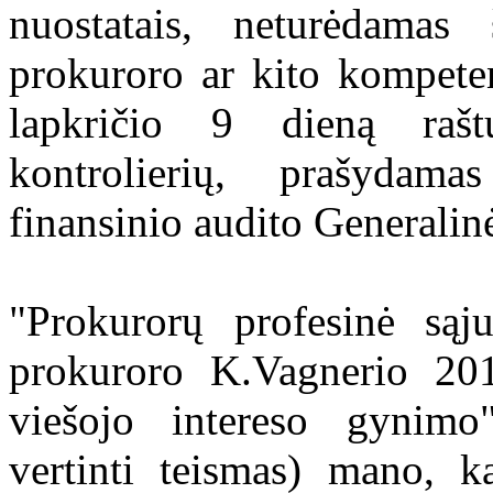
nuostatais, neturėdamas 
prokuroro ar kito kompete
lapkričio 9 dieną rašt
kontrolierių, prašydam
finansinio audito Generalin
"Prokurorų profesinė sąj
prokuroro K.Vagnerio 20
viešojo intereso gynimo
vertinti teismas) mano, k