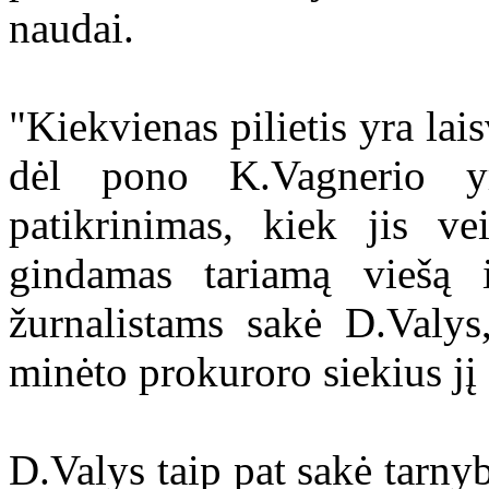
naudai.
"Kiekvienas pilietis yra la
dėl pono K.Vagnerio yr
patikrinimas, kiek jis ve
gindamas tariamą viešą i
žurnalistams sakė D.Valys
minėto prokuroro siekius jį 
D.Valys taip pat sakė tarny