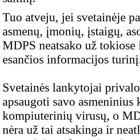
Tuo atveju, jei svetainėje p
asmenų, įmonių, įstaigų, aso
MDPS neatsako už tokiose i
esančios informacijos turinį
Svetainės lankytojai prival
apsaugoti savo asmeninius 
kompiuterinių virusų, o M
nėra už tai atsakinga ir nea