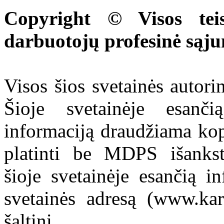
Copyright © Visos tei
darbuotojų profesinė sąj
Visos šios svetainės autor
Šioje svetainėje esanči
informaciją draudžiama kop
platinti be MDPS išankst
šioje svetainėje esančią i
svetainės adresą (www.kar
šaltinį.