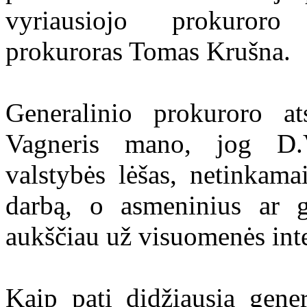
vyriausiojo prokuroro
prokuroras Tomas Krušna.
Generalinio prokuroro at
Vagneris mano, jog D.V
valstybės lėšas, netinkama
darbą, o asmeninius ar gr
aukščiau už visuomenės int
Kaip patį didžiausią gene