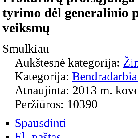
tyrimo dėl generalinio 
veiksmų
Smulkiau
Aukštesnė kategorija:
Ži
Kategorija:
Bendradarbi
Atnaujinta: 2013 m. kovo
Peržiūros: 10390
Spausdinti
El. paštas