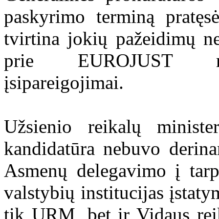
paskyrimo terminą pratęs
tvirtina jokių pažeidimų ne
prie EUROJUST reika
įsipareigojimai.
Užsienio reikalų minist
kandidatūra nebuvo derina
Asmenų delegavimo į tarpt
valstybių institucijas įsta
tik URM, bet ir Vidaus rei