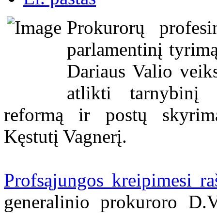
Prokurorų profesi
parlamentinį tyrim
Dariaus Valio veik
atlikti tarnybinį
reformą ir postų skyrimą
Kęstutį Vagnerį.
Profsąjungos kreipimesi r
generalinio prokuroro D.V