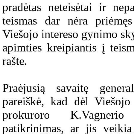
pradėtas neteisėtai ir nep
teismas dar nėra priėmęs
Viešojo intereso gynimo sk
apimties kreipiantis į tei
rašte.
Praėjusią savaitę genera
pareiškė, kad dėl Viešojo
prokuroro K.Vagnerio 
patikrinimas, ar jis veiki