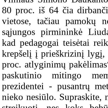
80 proc. iš 64 čia dirbanč
vietose, tačiau pamokų ne
sąjungos pirmininkė Liuda
kad pedagogai teisėtai reik
krepšelį į prieškrizinį lyg
proc. atlyginimų pakėlima
paskutinio mitingo mem
prezidentei - pusantrų me
nieko nesiūlo. Supraskite,
streikuoti, nes koks beb