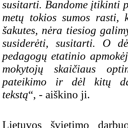
susitarti. Bandome įtikinti
metų tokios sumos rasti, 
šakutes, nėra tiesiog gali
susiderėti, susitarti. O 
pedagogų etatinio apmokė
mokytojų skaičiaus opt
pateikimo ir dėl kitų d
tekstą
“, - aiškino ji.
Lietuvos švietimo darbuo