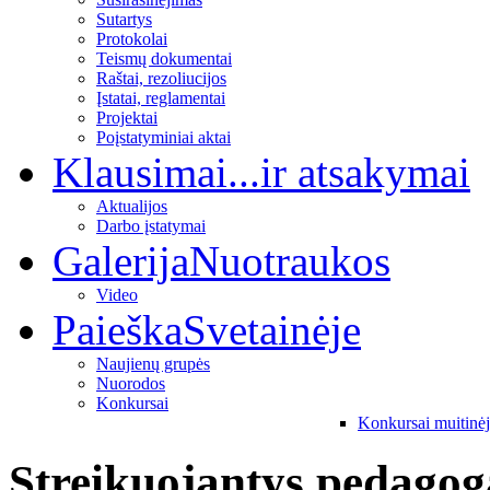
Sutartys
Protokolai
Teismų dokumentai
Raštai, rezoliucijos
Įstatai, reglamentai
Projektai
Poįstatyminiai aktai
Klausimai
...ir atsakymai
Aktualijos
Darbo įstatymai
Galerija
Nuotraukos
Video
Paieška
Svetainėje
Naujienų grupės
Nuorodos
Konkursai
Konkursai muitinė
Streikuojantys pedagoga