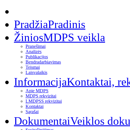
Pradžia
Pradinis
Žinios
MDPS veikla
Pranešimai
Analizės
Publikacijos
Bendradarbiavimas
Teismai
Laisvalaikis
Informacija
Kontaktai, rek
Apie MDPS
MDPS rekvizitai
LMDPSS rekvizitai
Kontaktai
Sąrašai
Dokumentai
Veiklos dok
Susirašinėjimas