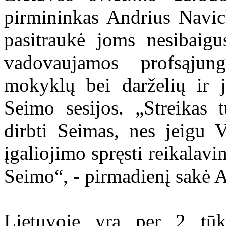
pirmininkas Andrius Navic
pasitraukė joms nesibaigu
vadovaujamos profsąjun
mokyklų bei darželių ir jo
Seimo sesijos. „Streikas t
dirbti Seimas, nes jeigu V
įgaliojimo spręsti reikalavim
Seimo“, - pirmadienį sakė 
Lietuvoje yra per 2 tūk