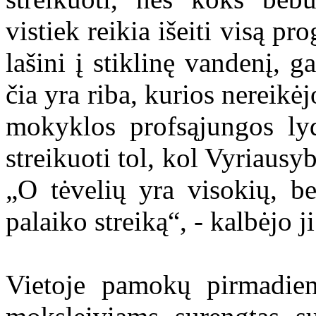
vistiek reikia išeiti visą pro
lašini į stiklinę vandenį, 
čia yra riba, kurios nereikėj
mokyklos profsąjungos lyd
streikuoti tol, kol Vyriausy
„O tėvelių yra visokių, be
palaiko streiką“, - kalbėjo ji
Vietoje pamokų pirmadie