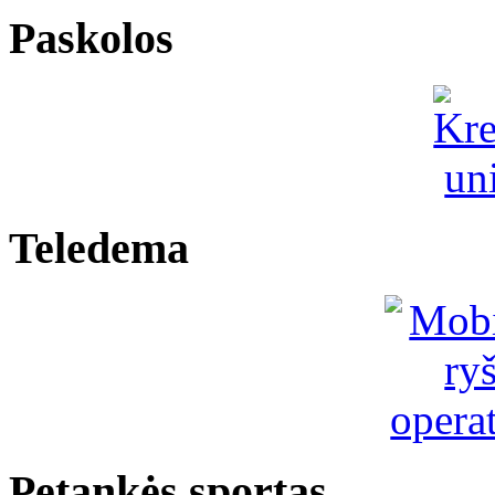
Paskolos
Teledema
Petankės sportas