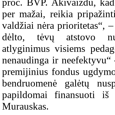
proc. BVP. Akivaizdu, kad
per mažai, reikia pripažint
valdžiai nėra prioritetas“,
dėlto, tėvų atstovo n
atlyginimus visiems peda
nenaudinga ir neefektyvu“ - 
premijinius fondus ugdymo
bendruomenė galėtų nusp
papildomai finansuoti iš
Murauskas.