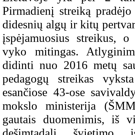
Pirmadienį streiką pradėjo
didesnių algų ir kitų pertv
įspėjamuosius streikus, o 
vyko mitingas. Atlygini
didinti nuo 2016 metų sau
pedagogų streikas vyksta
esančiose 43-ose savivald
mokslo ministerija (ŠM
gautais duomenimis, iš v
dešimtadalį švietimo į