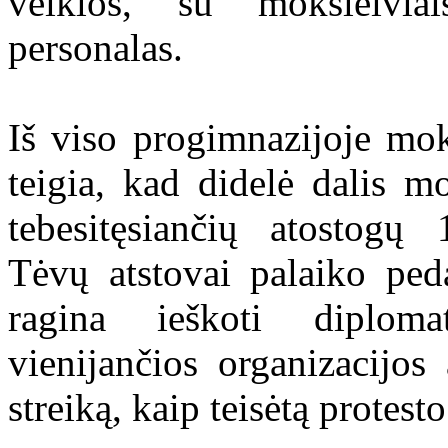
veiklos, su moksleiviai
personalas.
Iš viso progimnazijoje mo
teigia, kad didelė dalis m
tebesitęsiančių atostogų
Tėvų atstovai palaiko ped
ragina ieškoti diplom
vienijančios organizacijos
streiką, kaip teisėtą protest