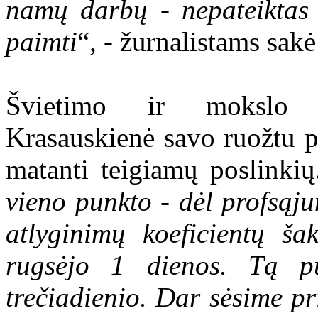
namų darbų - nepateiktas r
paimti
“, - žurnalistams sakė 
Švietimo ir mokslo v
Krasauskienė savo ruožtu 
matanti teigiamų poslinkių
vieno punkto - dėl profsąj
atlyginimų koeficientų š
rugsėjo 1 dienos. Tą p
trečiadienio. Dar sėsime pr