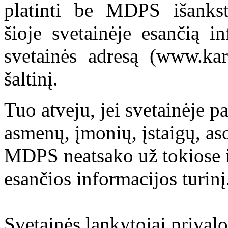
platinti be MDPS išankst
šioje svetainėje esančią i
svetainės adresą (www.kar
šaltinį.
Tuo atveju, jei svetainėje p
asmenų, įmonių, įstaigų, aso
MDPS neatsako už tokiose i
esančios informacijos turinį
Svetainės lankytojai prival