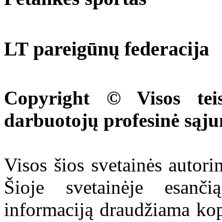
LT pareigūnų federacija
Copyright © Visos tei
darbuotojų profesinė sąj
Visos šios svetainės autor
Šioje svetainėje esanči
informaciją draudžiama kop