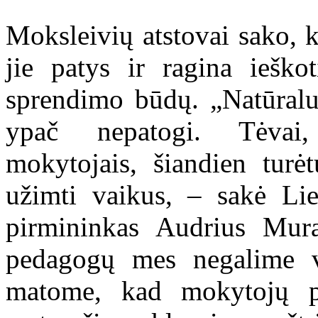
Moksleivių atstovai sako, k
jie patys ir ragina ieško
sprendimo būdų. „Natūralu
ypač nepatogi. Tėvai,
mokytojais, šiandien turė
užimti vaikus, – sakė Li
pirmininkas Audrius Mura
pedagogų mes negalime vi
matome, kad mokytojų pr