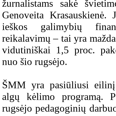
žurnalistams sakė švieti
Genoveita Krasauskienė. J
ieškos galimybių finan
reikalavimų – tai yra mažda
vidutiniškai 1,5 proc. pa
nuo šio rugsėjo.
ŠMM yra pasiūliusi eilin
algų kėlimo programą. 
rugsėjo pedagoginių darbuo