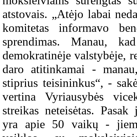
moksleiviams surengtas s
atstovais. „Atėjo labai ned
komitetas informavo be
sprendimas. Manau, ka
demokratinėje valstybėje, r
daro atitinkamai - manau,
stiprius teisininkus“, - sak
vertina Vyriausybės vice
streikas neteisėtas. Pasak
yra apie 50 vaikų - jiem