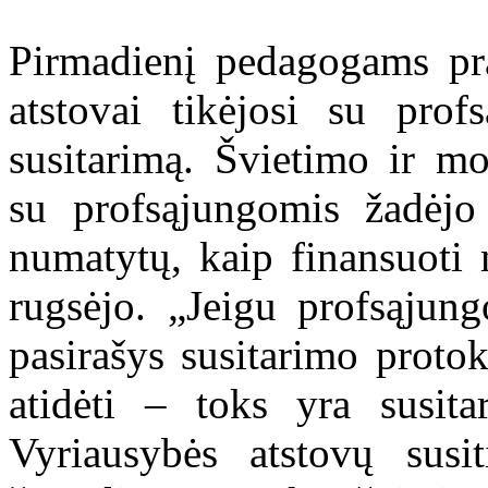
Pirmadienį pedagogams pra
atstovai tikėjosi su prof
susitarimą. Švietimo ir m
su profsąjungomis žadėjo 
numatytų, kaip finansuoti
rugsėjo. „Jeigu profsąjun
pasirašys susitarimo protoko
atidėti – toks yra susit
Vyriausybės atstovų susi