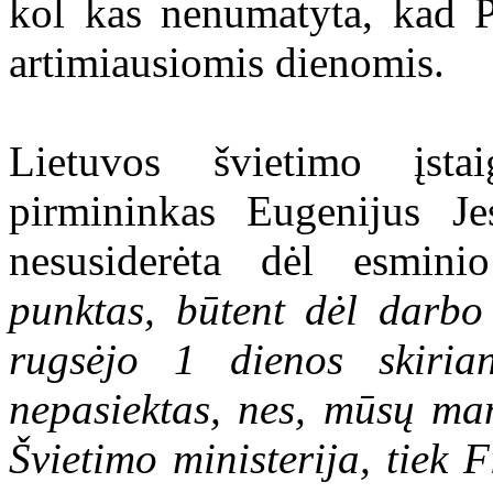
kol kas nenumatyta, kad P
artimiausiomis dienomis.
Lietuvos švietimo įsta
pirmininkas Eugenijus J
nesusiderėta dėl esmini
punktas, būtent dėl darb
rugsėjo 1 dienos skiri
nepasiektas, nes, mūsų man
Švietimo ministerija, tiek 