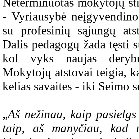
Neterminuotas mokytojų str
- Vyriausybė neįgyvendino
su profesinių sąjungų ats
Dalis pedagogų žada tęsti st
kol vyks naujas derybų
Mokytojų atstovai teigia, k
kelias savaites - iki Seimo s
„
Aš nežinau, kaip pasielgs
taip, aš manyčiau, kad n