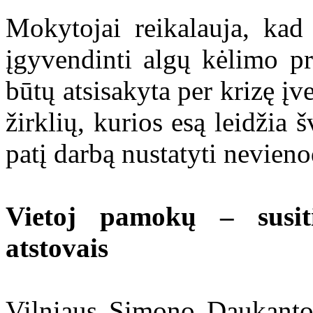
Mokytojai reikalauja, kad
įgyvendinti algų kėlimo pr
būtų atsisakyta per krizę į
žirklių, kurios esą leidžia
patį darbą nustatyti nevieno
Vietoj pamokų – susit
atstovais
Vilniaus Simono Daukanto 