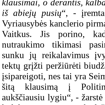
klausimai, o derantis, kalb
iš abiejų pusių
“, - įremt
Vyriausybės kanclerio pirm
Vaitkus. Jis porino, ka
nutraukimo tikimasi pasir
sunku jų reikalavimus įvy
tektų grįžti peržiūrėti biud
įsipareigoti, nes tai yra Se
šitą klausimą į Politi
aukščiausiu lygiu“, - žarst