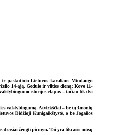
o ir paskutinio Lietuvos karaliaus Mindaugo
lio 14-ąją, Gedulo ir vilties dieną; Kovo 11-
alstybingumo istorijos etapus – tačiau tik dvi
ies valstybingumą. Atvirkščiai – be tų žmonių
tuvos Didžioji Kunigaikštystė, o be Jogailos
tis drąsiai žengti pirmyn. Tai yra tikrasis mūsų