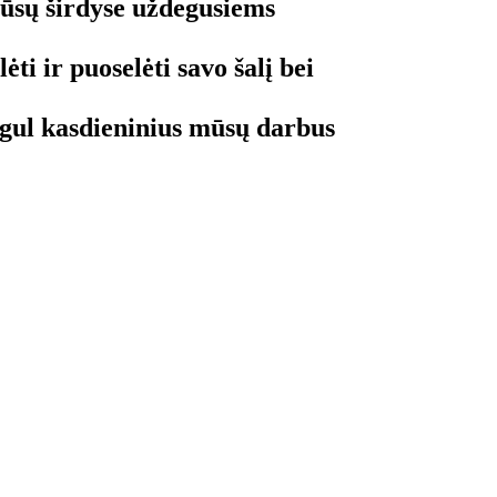
mūsų širdyse uždegusiems
ėti ir puoselėti savo šalį bei
egul kasdieninius mūsų darbus