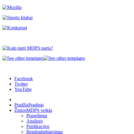
Facebook
Twitter
YouTube
Pradžia
Pradinis
Žinios
MDPS veikla
Pranešimai
Analizės
Publikacijos
Bendradarbiavimas