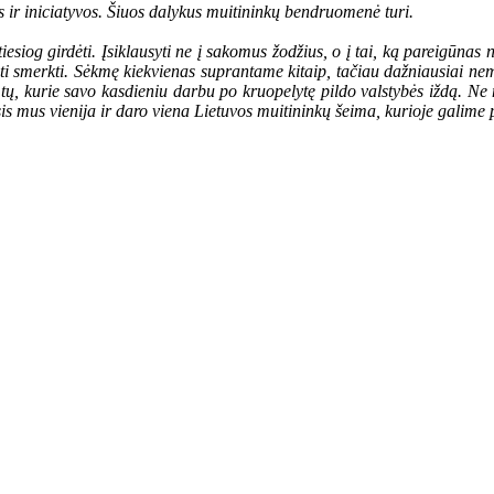
es ir iniciatyvos. Šiuos dalykus muitininkų bendruomenė turi.
iesiog girdėti. Įsiklausyti ne į sakomus žodžius, o į tai, ką pareigūnas nor
ti smerkti. Sėkmę kiekvienas suprantame kitaip, tačiau dažniausiai nem
 tų, kurie savo kasdieniu darbu po kruopelytę pildo valstybės iždą. Ne
 mus vienija ir daro viena Lietuvos muitininkų šeima, kurioje galime pas