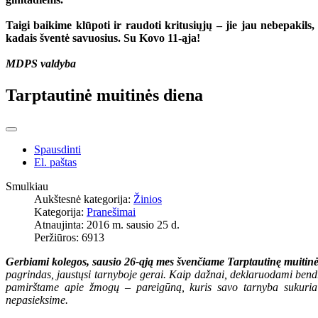
Taigi baikime klūpoti ir raudoti kritusiųjų – jie jau nebepakils,
kadais šventė savuosius.
Su Kovo 11-ąja!
MDPS valdyba
Tarptautinė muitinės diena
Spausdinti
El. paštas
Smulkiau
Aukštesnė kategorija:
Žinios
Kategorija:
Pranešimai
Atnaujinta: 2016 m. sausio 25 d.
Peržiūros: 6913
Gerbiami kolegos, sausio 26-ąją mes švenčiame Tarptautinę muitinė
pagrindas, jaustųsi tarnyboje gerai. Kaip dažnai, deklaruodami bendru
pamirštame apie žmogų – pareigūną, kuris savo tarnyba sukuria v
nepasieksime.