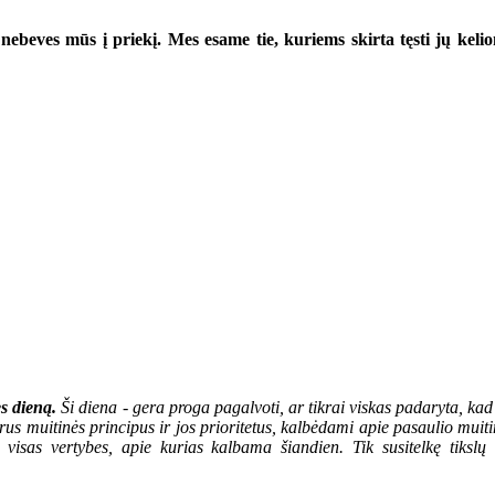
 nebeves mūs į priekį. Mes esame tie, kuriems skirta tęsti jų keli
s dieną.
Ši diena - gera proga pagalvoti, ar tikrai viskas padaryta, kad
s muitinės principus ir jos prioritetus, kalbėdami apie pasaulio muiti
isas vertybes, apie kurias kalbama šiandien. Tik susitelkę tiksl