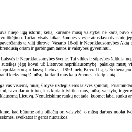
tuva nuėjo ilgą istorinį kelią, kuriame mūsų valstybei ne kartą buvo k
avo tikėjimo. Tačiau visais laikais žmonės savyje atrasdavo dvasinių jėgų a
paverčiantis tą viltį tikrove. Vasario 16-oji ir Nepriklausomybės Aktą 
ubrendusią oriam ir garbingam tautos ir valstybės gyvenimui.
Laisvės ir Nepriklausomybės švente. Tai vilties ir stiprybės šaltinis, ne
is suteikęs jėgų kovai už Lietuvos nepriklausomybę, palaikęs mūsų vis
- nepriklausomą ir laisvą Lietuvą - 1990 metų Kovo 11-ąją. Ši diena jau b
prinanti kiekvieną iš mūsų, kurianti mus kaip žmones ir kaip tautą.
galvas visiems, mūsų širdyse uždegusiems laisvės spindulį. Prisiminda
imi, savo darbu ir tuo, kas kuria ir tvirtina mus, mūsų valstybę ir ger
epriklausomą Lietuvą. Nenuleiskime rankų net tada, kuomet labai sunku 
ime, kad būtume orių piliečių ori valstybė, o mūsų darbus nuolat lyd
 sėkmės, sveikatos ir geros nuotaikos!