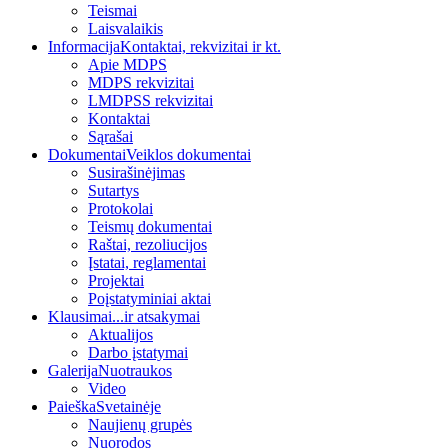
Teismai
Laisvalaikis
Informacija
Kontaktai, rekvizitai ir kt.
Apie MDPS
MDPS rekvizitai
LMDPSS rekvizitai
Kontaktai
Sąrašai
Dokumentai
Veiklos dokumentai
Susirašinėjimas
Sutartys
Protokolai
Teismų dokumentai
Raštai, rezoliucijos
Įstatai, reglamentai
Projektai
Poįstatyminiai aktai
Klausimai
...ir atsakymai
Aktualijos
Darbo įstatymai
Galerija
Nuotraukos
Video
Paieška
Svetainėje
Naujienų grupės
Nuorodos