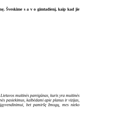
onę. Šveskime s a v o gimtadienį, kaip kad jie
 Lietuvos muitinės pareigūnas, kuris yra muitinės
nės pasiekimus, kalbėdami apie planus ir vizijas,
ų įgyvendinimui, bet pamiršę žmogų, mes nieko