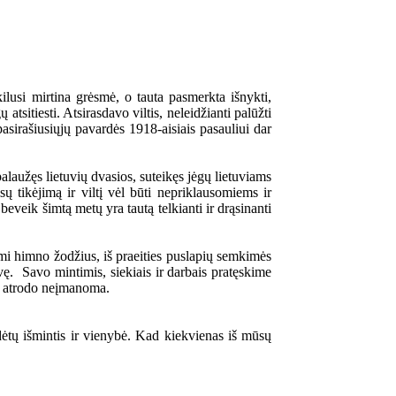
ilusi mirtina grėsmė, o tauta pasmerkta išnykti,
tsitiesti. Atsirasdavo viltis, neleidžianti palūžti
pasirašiusiųjų pavardės 1918-aisiais pasauliui dar
palaužęs lietuvių dvasios, suteikęs jėgų lietuviams
ų tikėjimą ir viltį vėl būti nepriklausomiems ir
eveik šimtą metų yra tautą telkianti ir drąsinanti
mi himno žodžius, iš praeities puslapių semkimės
ovę. Savo mintimis, siekiais ir darbais pratęskime
ar atrodo neįmanoma.
ėtų išmintis ir vienybė. Kad kiekvienas iš mūsų