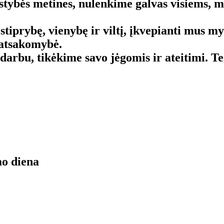
stybės metines, nulenkime galvas visiems, 
stiprybę, vienybę ir viltį, įkvepianti mus myl
 atsakomybė.
darbu, tikėkime savo jėgomis ir ateitimi. T
mo diena