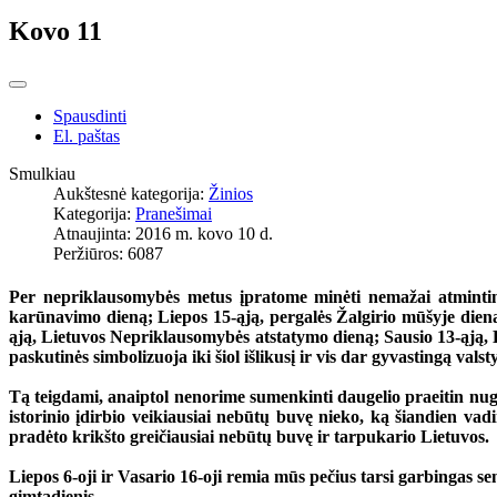
Kovo 11
Spausdinti
El. paštas
Smulkiau
Aukštesnė kategorija:
Žinios
Kategorija:
Pranešimai
Atnaujinta: 2016 m. kovo 10 d.
Peržiūros: 6087
Per nepriklausomybės metus įpratome minėti nemažai atmintinų
karūnavimo dieną; Liepos 15-ąją, pergalės Žalgirio mūšyje dieną
ąją, Lietuvos Nepriklausomybės atstatymo dieną; Sausio 13-ąją, La
paskutinės simbolizuoja iki šiol išlikusį ir vis dar gyvastingą vals
Tą teigdami, anaiptol nenorime sumenkinti daugelio praeitin nugr
istorinio įdirbio veikiausiai nebūtų buvę nieko, ką šiandien v
pradėto krikšto greičiausiai nebūtų buvę ir tarpukario Lietuvos.
Liepos 6-oji ir Vasario 16-oji remia mūs pečius tarsi garbingas sen
gimtadienis.