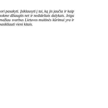
i pasakyti. Įsiklausyti į tai, ką jis jaučia ir kaip
okme džiaugtis net ir nedideliais dalykais. Jeigu
 mažiau svarbus Lietuvos muitinės kūrimui yra ir
ikliauti vieni kitais.