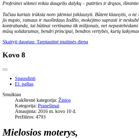
Profesinei sėkmei reikia daugelio dalykų – patirties ir drąsos, išminti
Tačiau kartais trūksta noro įdėmiai įsiklausyti. Būtent klausytis, o ne t
jis mąsto, ramaus ir nuoširdaus žodžio, mokėjimo suprasti ir neskubė
kontrabanda, tai būtinai vertinama tik milijonais, net nepastebėdami
mūsų solidarumas, bendri principai, bendros vertybės, kurių laikymasis
Skaityti daugiau: Tarptautinė muitinės diena
Kovo 8
Spausdinti
El. paštas
Smulkiau
Aukštesnė kategorija:
Žinios
Kategorija:
Pranešimai
Atnaujinta: 2016 m. kovo 10 d.
Peržiūros: 4793
Mielosios moterys,