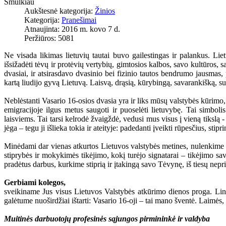
Smulkiau
Aukštesnė kategorija:
Žinios
Kategorija:
Pranešimai
Atnaujinta: 2016 m. kovo 7 d.
Peržiūros: 5081
Ne visada likimas lietuvių tautai buvo gailestingas ir palankus. Lie
išsižadėti tėvų ir protėvių vertybių, gimtosios kalbos, savo kultūros, s
dvasiai, ir atsirasdavo dvasinio bei fizinio tautos bendrumo jausmas, 
kartą liudijo gyvą Lietuvą. Laisvą, drąsią, kūrybingą, savarankišką, s
Neblėstanti Vasario 16-osios dvasia yra ir liks mūsų valstybės kūrimo, 
emigracijoje ilgus metus saugoti ir puoselėti lietuvybę. Tai simbol
laisviems. Tai tarsi kelrodė žvaigždė, vedusi mus visus į vieną tikslą 
jėga – tegu ji išlieka tokia ir ateityje: padedanti įveikti rūpesčius, sti
Minėdami dar vienas atkurtos Lietuvos valstybės metines, nulenkime 
stiprybės ir mokykimės tikėjimo, kokį turėjo signatarai – tikėjimo sav
pradėtus darbus, kurkime stiprią ir įtakingą savo Tėvynę, iš tiesų n
Gerbiami kolegos,
sveikiname Jus visus Lietuvos Valstybės atkūrimo dienos proga. Link
galėtume nuoširdžiai ištarti: Vasario 16-oji – tai mano šventė. Laimės,
Muitinės darbuotojų profesinės sąjungos pirmininkė ir valdyba