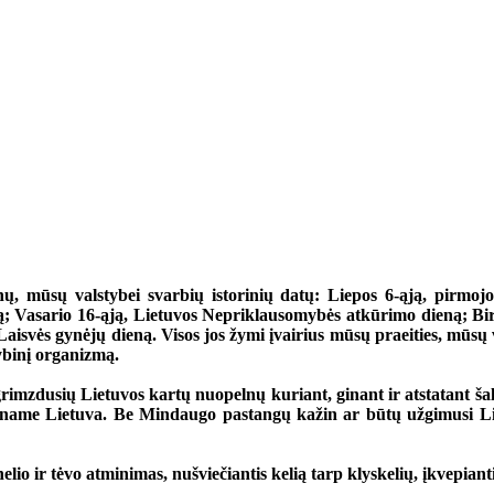
, mūsų valstybei svarbių istorinių datų: Liepos 6-ąją, pirmoj
; Vasario 16-ąją, Lietuvos Nepriklausomybės atkūrimo dieną; Birže
isvės gynėjų dieną. Visos jos žymi įvairius mūsų praeities, mūsų v
tybinį organizmą.
imzdusių Lietuvos kartų nuopelnų kuriant, ginant ir atstatant šal
adiname Lietuva. Be Mindaugo pastangų kažin ar būtų užgimusi Lie
elio ir tėvo atminimas, nušviečiantis kelią tarp klyskelių, įkvepian