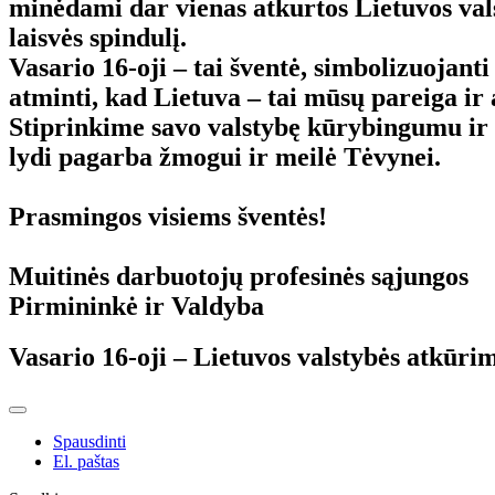
minėdami dar vienas atkurtos Lietuvos val
laisvės spindulį.
Vasario 16-oji – tai šventė, simbolizuojanti 
atminti, kad Lietuva – tai mūsų pareiga ir
Stiprinkime savo valstybę kūrybingumu ir 
lydi pagarba žmogui ir meilė Tėvynei.
Prasmingos visiems šventės!
Muitinės darbuotojų profesinės sąjungos
Pirmininkė ir Valdyba
Vasario 16-oji – Lietuvos valstybės atkūri
Spausdinti
El. paštas