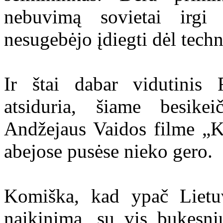
nebuvimą sovietai irgi 
nesugebėjo įdiegti dėl tech
Ir štai dabar vidutinis
atsiduria, šiame besikei
Andžejaus Vaidos filme „K
abejose pusėse nieko gero.
Komiška, kad ypač Lietuv
naikinimą, su vis bukesni