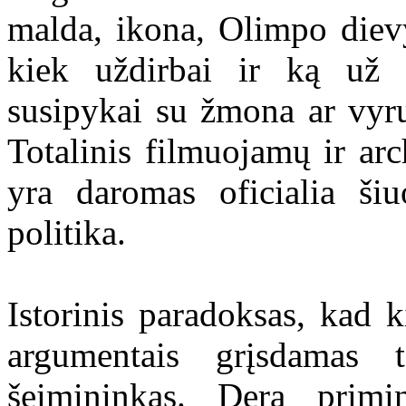
malda, ikona, Olimpo dievy
kiek uždirbai ir ką už 
susipykai su žmona ar vyru 
Totalinis filmuojamų ir ar
yra daromas oficialia šiu
politika.
Istorinis paradoksas, kad ki
argumentais grįsdamas 
šeimininkas. Dera primi