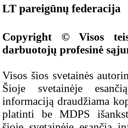
LT pareigūnų federacija
Copyright © Visos tei
darbuotojų profesinė sąj
Visos šios svetainės autor
Šioje svetainėje esanči
informaciją draudžiama kop
platinti be MDPS išankst
šioje svetainėje esančią i