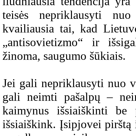
liūdniausia tendencija yr
teisės nepriklausyti nuo
kvailiausia tai, kad Lietu
„antisovietizmo“ ir išsig
žinoma, saugumo šūkiais.
Jei gali nepriklausyti nuo 
gali neimti pašalpų – nei
kaimynus išsiaiškinti be
išsiaiškink. Įsipjovei pirštą 