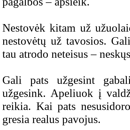
pagalbos – apsieik.
Nestovėk kitam už užuolaido
nestovėtų už tavosios. Gali
tau atrodo neteisus – neskų
Gali pats užgesint gaba
užgesink. Apeliuok į valdž
reikia. Kai pats nesusido
gresia realus pavojus.