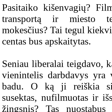
Pasitaiko kišenvagių? Fi
transportą ir miesto te
mokesčius? Tai tegul kiekvie
centas bus apskaitytas.
Seniau liberalai teigdavo, k
vienintelis darbdavys yra v
badu. O ką ji reiškia si
susektas, nufilmuotas ir iš
žingsnis? Tas nuostabus