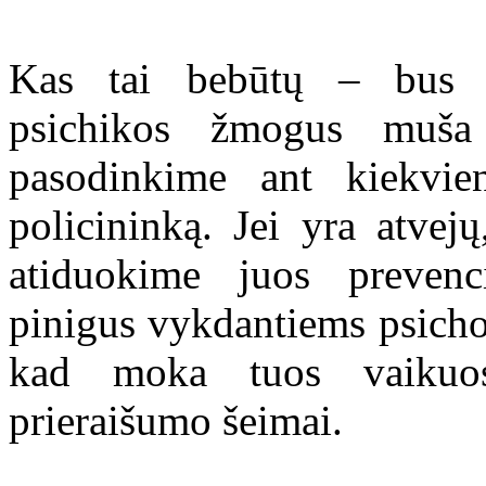
Kas tai bebūtų – bus i
psichikos žmogus muša
pasodinkime ant kiekvie
policininką. Jei yra atvej
atiduokime juos preven
pinigus vykdantiems psicho
kad moka tuos vaikuos
prieraišumo šeimai.