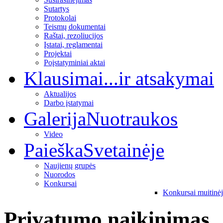
Sutartys
Protokolai
Teismų dokumentai
Raštai, rezoliucijos
Įstatai, reglamentai
Projektai
Poįstatyminiai aktai
Klausimai
...ir atsakymai
Aktualijos
Darbo įstatymai
Galerija
Nuotraukos
Video
Paieška
Svetainėje
Naujienų grupės
Nuorodos
Konkursai
Konkursai muitinė
Privatumo naikinimas