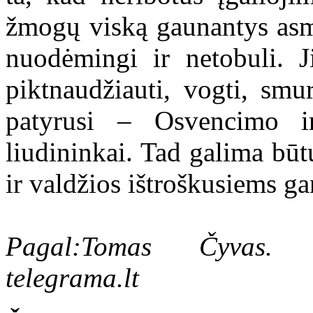
žmogų viską gaunantys asme
nuodėmingi ir netobuli. J
piktnaudžiauti, vogti, smu
patyrusi – Osvencimo 
liudininkai. Tad galima būtų
ir valdžios ištroškusiems g
Pagal:Tomas Čyvas. P
telegrama.lt