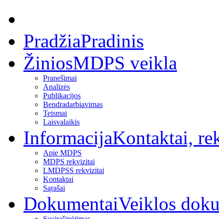
Pradžia
Pradinis
Žinios
MDPS veikla
Pranešimai
Analizės
Publikacijos
Bendradarbiavimas
Teismai
Laisvalaikis
Informacija
Kontaktai, rek
Apie MDPS
MDPS rekvizitai
LMDPSS rekvizitai
Kontaktai
Sąrašai
Dokumentai
Veiklos dok
Susirašinėjimas