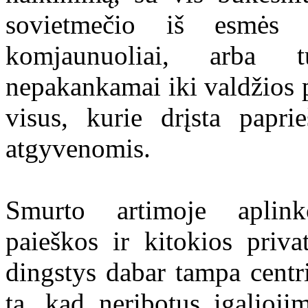
sovietmečio iš esmės 
komjaunuoliai, arba 
nepakankamai iki valdžios p
visus, kurie drįsta paprie
atgyvenomis.
Smurto artimoje aplink
paieškos ir kitokios priv
dingstys dabar tampa cent
ta, kad neribotus įgalioji