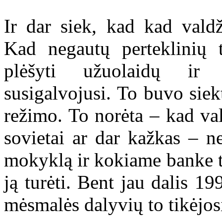
Ir dar siek, kad kad vald
Kad negautų perteklinių t
plėšyti užuolaidų ir 
susigalvojusi. To buvo siek
režimo. To norėta – kad va
sovietai ar dar kažkas – ne
mokyklą ir kokiame banke tur
ją turėti. Bent jau dalis 1
mėsmalės dalyvių to tikėjos