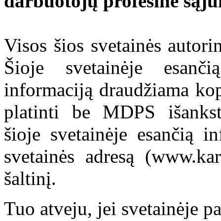
darbuotojų profesinė sąj
Visos šios svetainės autor
Šioje svetainėje esanči
informaciją draudžiama kop
platinti be MDPS išankst
šioje svetainėje esančią i
svetainės adresą (www.kar
šaltinį.
Tuo atveju, jei svetainėje p