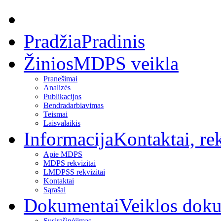
Pradžia
Pradinis
Žinios
MDPS veikla
Pranešimai
Analizės
Publikacijos
Bendradarbiavimas
Teismai
Laisvalaikis
Informacija
Kontaktai, rek
Apie MDPS
MDPS rekvizitai
LMDPSS rekvizitai
Kontaktai
Sąrašai
Dokumentai
Veiklos dok
Susirašinėjimas