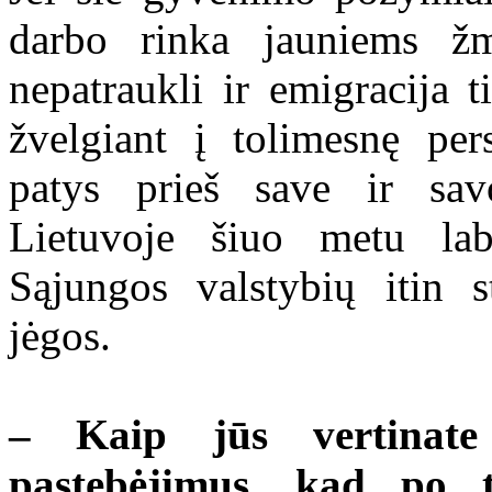
darbo rinka jauniems ž
nepatraukli ir emigracija t
žvelgiant į tolimesnę pe
patys prieš save ir sav
Lietuvoje šiuo metu lab
Sąjungos valstybių itin s
jėgos.
– Kaip jūs vertinate
pastebėjimus, kad po 