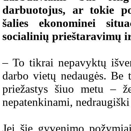
darbuotojus, ar tokie po
šalies ekonominei situa
socialinių prieštaravimų i
– To tikrai nepavyktų išven
darbo vietų nedaugės. Be t
priežastys šiuo metu – ž
nepatenkinami, nedraugiški 
Jei šie gyvenimo požymiai