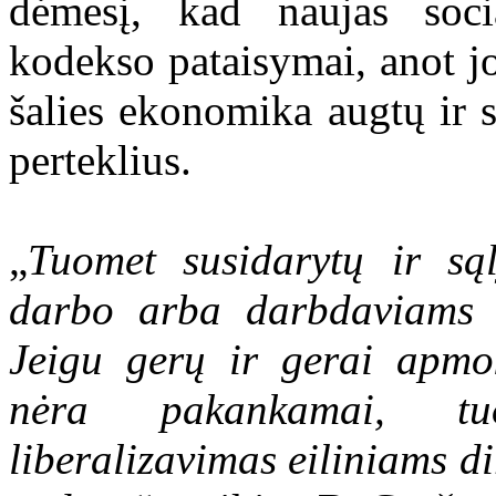
dėmesį, kad naujas soci
kodekso pataisymai, anot jo
šalies ekonomika augtų ir 
perteklius.
„
Tuomet susidarytų ir sąl
darbo arba darbdaviams a
Jeigu gerų ir gerai apmo
nėra pakankamai, tu
liberalizavimas eiliniams d