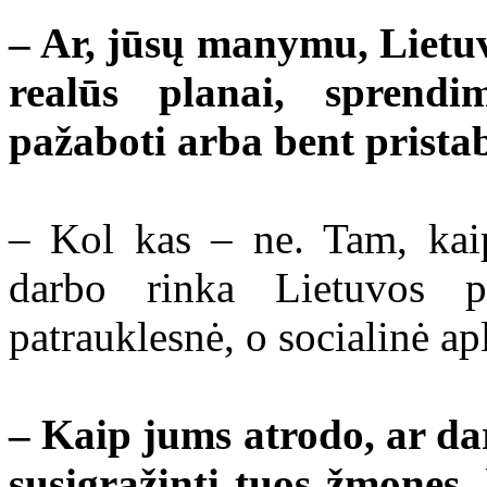
– Ar, jūsų manymu, Lietuv
realūs planai, sprend
pažaboti arba bent prista
– Kol kas – ne. Tam, kaip
darbo rinka Lietuvos p
patrauklesnė, o socialinė ap
– Kaip jums atrodo, ar d
susigrąžinti tuos žmones,