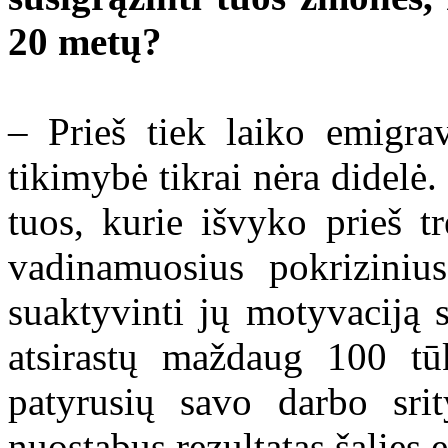
20 metų?
– Prieš tiek laiko emigra
tikimybė tikrai nėra didelė
tuos, kurie išvyko prieš t
vadinamuosius pokriziniu
suaktyvinti jų motyvaciją s
atsirastų maždaug 100 tūk
patyrusių savo darbo srit
nuostabus rezultatas šalies 