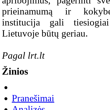
apribojimus, pagerinti sv
prieinamumą ir kokybę
institucija gali tiesiogi
Lietuvoje būtų geriau.
Pagal lrt.lt
Žinios
Pranešimai
Analizės