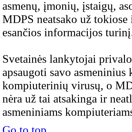
asmenų, įmonių, įstaigų, aso
MDPS neatsako už tokiose i
esančios informacijos turinį
Svetainės lankytojai prival
apsaugoti savo asmeninius 
kompiuterinių virusų, o M
nėra už tai atsakinga ir nea
asmeniniams kompiuteriams 
Go to top