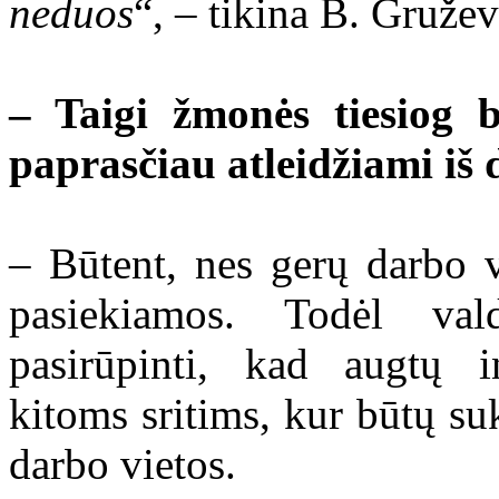
neduos
“, – tikina B. Gružev
– Taigi žmonės tiesiog 
paprasčiau atleidžiami iš
– Būtent, nes gerų darbo 
pasiekiamos. Todėl vald
pasirūpinti, kad augtų i
kitoms sritims, kur būtų 
darbo vietos.