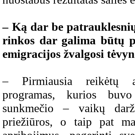
– Ką dar be patrauklesni
rinkos dar galima būtų pa
emigracijos žvalgosi tėvyn
– Pirmiausia reikėtų at
programas, kurios buvo
sunkmečio – vaikų darž
priežiūros, o taip pat m