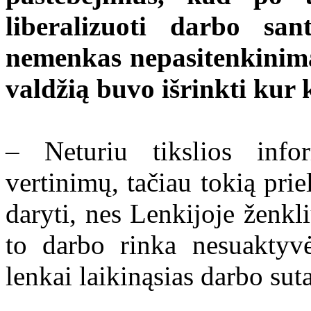
liberalizuoti darbo san
nemenkas nepasitenkinimas
valdžią buvo išrinkti kur 
– Neturiu tikslios infor
vertinimų, tačiau tokią prie
daryti, nes Lenkijoje ženkl
to darbo rinka nesuaktyvė
lenkai laikinąsias darbo sut