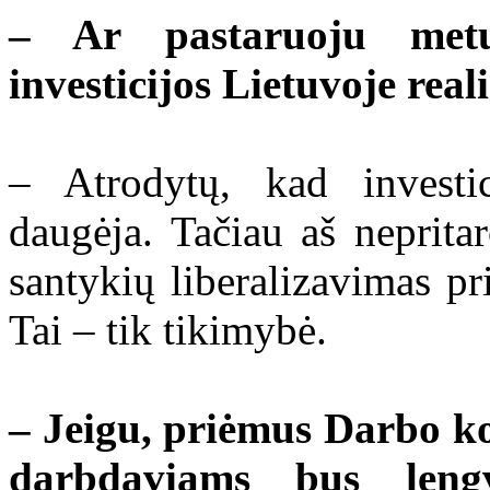
– Ar pastaruoju met
investicijos Lietuvoje real
– Atrodytų, kad investic
daugėja. Tačiau aš neprit
santykių liberalizavimas pr
Tai – tik tikimybė.
– Jeigu, priėmus Darbo ko
darbdaviams bus lengv