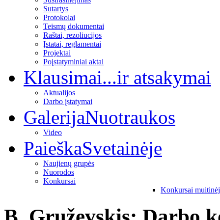
Sutartys
Protokolai
Teismų dokumentai
Raštai, rezoliucijos
Įstatai, reglamentai
Projektai
Poįstatyminiai aktai
Klausimai
...ir atsakymai
Aktualijos
Darbo įstatymai
Galerija
Nuotraukos
Video
Paieška
Svetainėje
Naujienų grupės
Nuorodos
Konkursai
Konkursai muitinė
B. Gruževskis: Darbo 