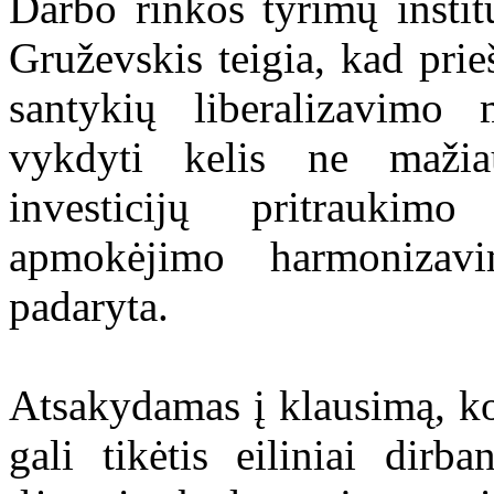
Darbo rinkos tyrimų instit
Gruževskis teigia, kad prie
santykių liberalizavimo m
vykdyti kelis ne mažia
investicijų pritrauki
apmokėjimo harmonizav
padaryta.
Atsakydamas į klausimą, ko
gali tikėtis eiliniai dirba