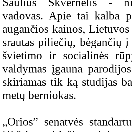
Saulius Skvernelis - n
vadovas. Apie tai kalba p
augančios kainos, Lietuvos
srautas piliečių, bėgančių į
švietimo ir socialinės rū
valdymas įgauna parodijos
skiriamas tik ką studijas 
metų berniokas.
„Orios” senatvės standart