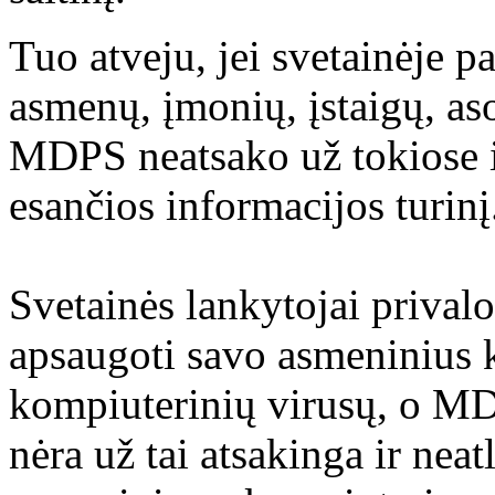
Tuo atveju, jei svetainėje p
asmenų, įmonių, įstaigų, aso
MDPS neatsako už tokiose i
esančios informacijos turinį
Svetainės lankytojai prival
apsaugoti savo asmeninius 
kompiuterinių virusų, o M
nėra už tai atsakinga ir nea