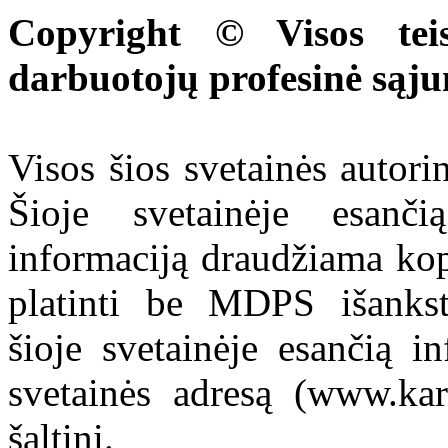
Copyright © Visos tei
darbuotojų profesinė sąj
Visos šios svetainės autor
Šioje svetainėje esanči
informaciją draudžiama kop
platinti be MDPS išankst
šioje svetainėje esančią i
svetainės adresą (www.kar
šaltinį.