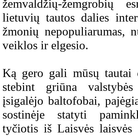
žemvaldžių-žemgrobių es
lietuvių tautos dalies int
žmonių nepopuliarumas, nu
veiklos ir elgesio.
Ką gero gali mūsų tautai d
stebint griūna valstybės
įsigalėjo baltofobai, pajėg
sostinėje statyti pamink
tyčiotis iš Laisvės laisvės