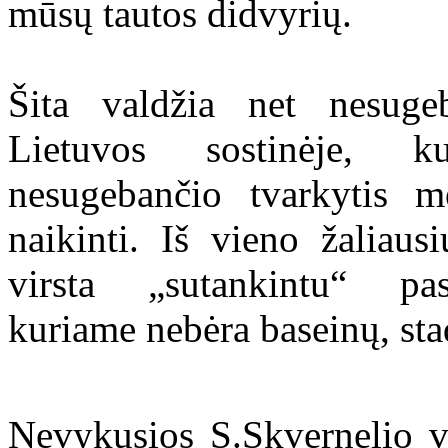
mūsų tautos didvyrių.
Šita valdžia net nesuge
Lietuvos sostinėje, k
nesugebančio tvarkytis m
naikinti. Iš vieno žaliau
virsta „sutankintu“ pas
kuriame nebėra baseinų, sta
Nevykusios S.Skvernelio v