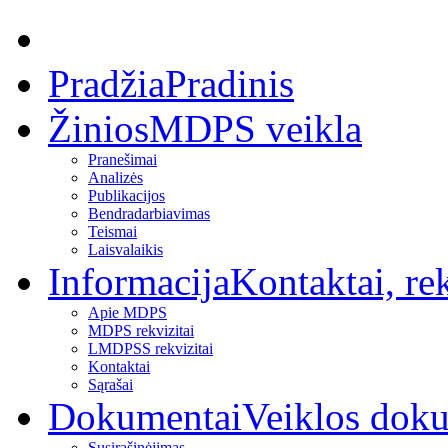
Pradžia
Pradinis
Žinios
MDPS veikla
Pranešimai
Analizės
Publikacijos
Bendradarbiavimas
Teismai
Laisvalaikis
Informacija
Kontaktai, rek
Apie MDPS
MDPS rekvizitai
LMDPSS rekvizitai
Kontaktai
Sąrašai
Dokumentai
Veiklos dok
Susirašinėjimas