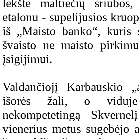
lėkštė maltiečių sriubos
etalonu - supelijusios kruo
iš „Maisto banko“, kuris
švaisto ne maisto pirkimu
įsigijimui.
Valdančiojį Karbauskio „
išorės žali, o viduje
nekompetetingą Skvernel
vienerius metus sugebėjo a