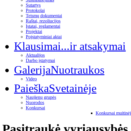
Sutartys
Protokolai
Teismų dokumentai
Raštai, rezoliucijos
Įstatai, reglamentai
Projektai
Poįstatyminiai aktai
Klausimai
...ir atsakymai
Aktualijos
Darbo įstatymai
Galerija
Nuotraukos
Video
Paieška
Svetainėje
Naujienų grupės
Nuorodos
Konkursai
Konkursai muitinė
Pasitraukė vyriausybės 