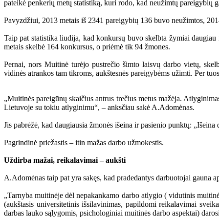
pateikė penkerių metų statistiką, kuri rodo, kad neužimtų pareigybių 
Pavyzdžiui, 2013 metais iš 2341 pareigybių 136 buvo neužimtos, 201
Taip pat statistika liudija, kad konkursų buvo skelbta žymiai daugi
metais skelbė 164 konkursus, o priėmė tik 94 žmones.
Pernai, nors Muitinė turėjo pustrečio šimto laisvų darbo vietų, ske
vidinės atrankos tam tikroms, aukštesnės pareigybėms užimti. Per tuos
„Muitinės pareigūnų skaičius antrus trečius metus mažėja. Atlyginima
Lietuvoje su tokiu atlyginimu“, – anksčiau sakė A.Adomėnas.
Jis pabrėžė, kad daugiausia žmonės išeina ir pasienio punktų: „Išeina 
Pagrindinė priežastis – itin mažas darbo užmokestis.
Uždirba mažai, reikalavimai – aukšti
A.Adomėnas taip pat yra sakęs, kad pradedantys darbuotojai gauna apie
„Tarnyba muitinėje dėl nepakankamo darbo atlygio ( vidutinis muitin
(aukštasis universitetinis išsilavinimas, papildomi reikalavimai svei
darbas lauko sąlygomis, psichologiniai muitinės darbo aspektai) daro