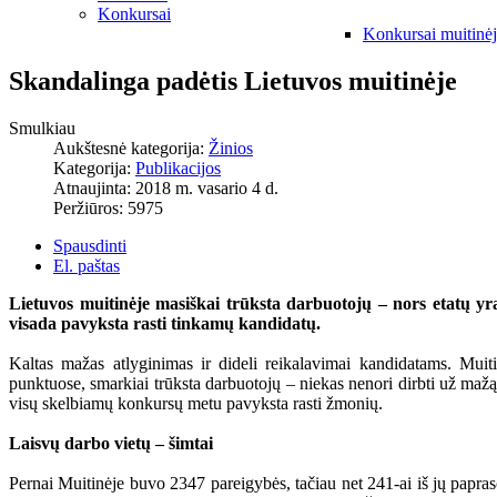
Konkursai
Konkursai muitinė
Skandalinga padėtis Lietuvos muitinėje
Smulkiau
Aukštesnė kategorija:
Žinios
Kategorija:
Publikacijos
Atnaujinta: 2018 m. vasario 4 d.
Peržiūros: 5975
Spausdinti
El. paštas
Lietuvos muitinėje masiškai trūksta darbuotojų – nors etatų yra
visada pavyksta rasti tinkamų kandidatų.
Kaltas mažas atlyginimas ir dideli reikalavimai kandidatams. Muit
punktuose, smarkiai trūksta darbuotojų – niekas nenori dirbti už mažą
visų skelbiamų konkursų metu pavyksta rasti žmonių.
Laisvų darbo vietų – šimtai
Pernai Muitinėje buvo 2347 pareigybės, tačiau net 241-ai iš jų papras