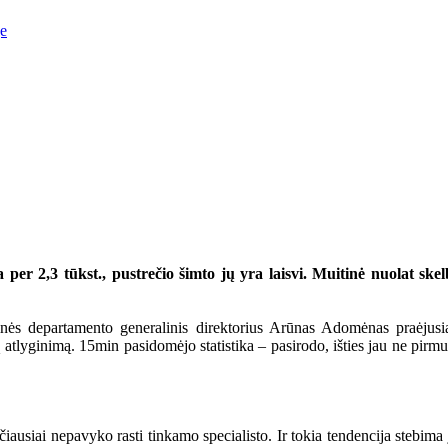
je
 per 2,3 tūkst., pustrečio šimto jų yra laisvi. Muitinė nuolat sk
inės departamento generalinis direktorius Arūnas Adomėnas praėjusi
 atlyginimą. 15min pasidomėjo statistika – pasirodo, išties jau ne pirmu
čiausiai nepavyko rasti tinkamo specialisto. Ir tokia tendencija stebima