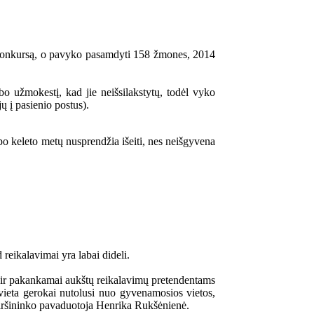
1 konkursą, o pavyko pasamdyti 158 žmones, 2014
bo užmokestį, kad jie neišsilakstytų, todėl vyko
ų į pasienio postus).
po keleto metų nusprendžia išeiti, nes neišgyvena
reikalavimai yra labai dideli.
) ir pakankamai aukštų reikalavimų pretendentams
o vieta gerokai nutolusi nuo gyvenamosios vietos,
viršininko pavaduotoja Henrika Rukšėnienė.