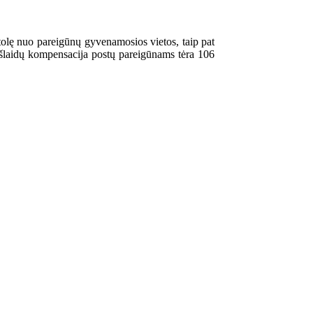
tolę nuo pareigūnų gyvenamosios vietos, taip pat
 išlaidų kompensacija postų pareigūnams tėra 106