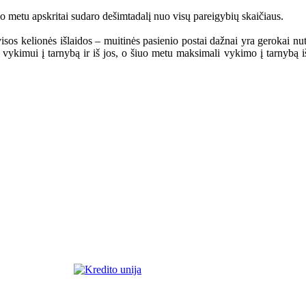
uo metu apskritai sudaro dešimtadalį nuo visų pareigybių skaičiaus.
os kelionės išlaidos – muitinės pasienio postai dažnai yra gerokai nu
s vykimui į tarnybą ir iš jos, o šiuo metu maksimali vykimo į tarnybą