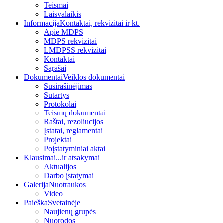
Teismai
Laisvalaikis
Informacija
Kontaktai, rekvizitai ir kt.
Apie MDPS
MDPS rekvizitai
LMDPSS rekvizitai
Kontaktai
Sąrašai
Dokumentai
Veiklos dokumentai
Susirašinėjimas
Sutartys
Protokolai
Teismų dokumentai
Raštai, rezoliucijos
Įstatai, reglamentai
Projektai
Poįstatyminiai aktai
Klausimai
...ir atsakymai
Aktualijos
Darbo įstatymai
Galerija
Nuotraukos
Video
Paieška
Svetainėje
Naujienų grupės
Nuorodos