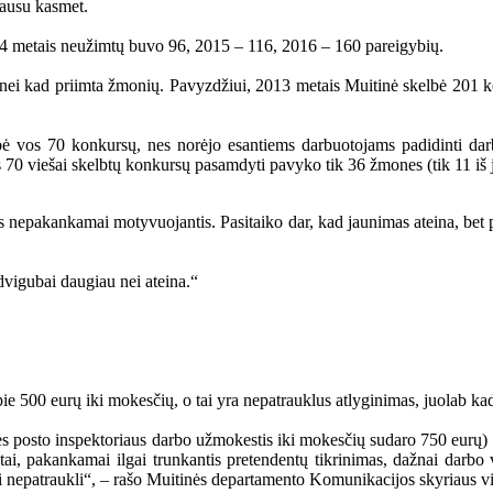
gausu kasmet.
4 metais neužimtų buvo 96, 2015 – 116, 2016 – 160 pareigybių.
au nei kad priimta žmonių. Pavyzdžiui, 2013 metais Muitinė skelbė 20
lbė vos 70 konkursų, nes norėjo esantiems darbuotojams padidinti dar
 70 viešai skelbtų konkursų pasamdyti pavyko tik 36 žmones (tik 11 iš j
s nepakankamai motyvuojantis. Pasitaiko dar, kad jaunimas ateina, bet 
dvigubai daugiau nei ateina.“
 500 eurų iki mokesčių, o tai yra nepatrauklus atlyginimas, juolab kad 
ės posto inspektoriaus darbo užmokestis iki mokesčių sudaro 750 eurų
katai, pakankamai ilgai trunkantis pretendentų tikrinimas, dažnai darb
si nepatraukli“, – rašo Muitinės departamento Komunikacijos skyriaus 