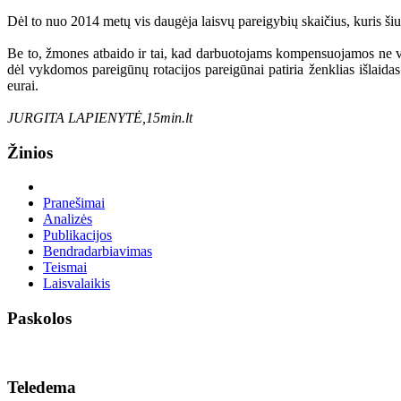
Dėl to nuo 2014 metų vis daugėja laisvų pareigybių skaičius, kuris ši
Be to, žmones atbaido ir tai, kad darbuotojams kompensuojamos ne vis
dėl vykdomos pareigūnų rotacijos pareigūnai patiria ženklias išlaida
eurai.
JURGITA LAPIENYTĖ,15min.lt
Žinios
Pranešimai
Analizės
Publikacijos
Bendradarbiavimas
Teismai
Laisvalaikis
Paskolos
Teledema