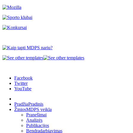
Facebook
Twitter
YouTube
Pradžia
Pradinis
Žinios
MDPS veikla
Pranešimai
Analizės
Publikacijos
Bendradarbiavimas