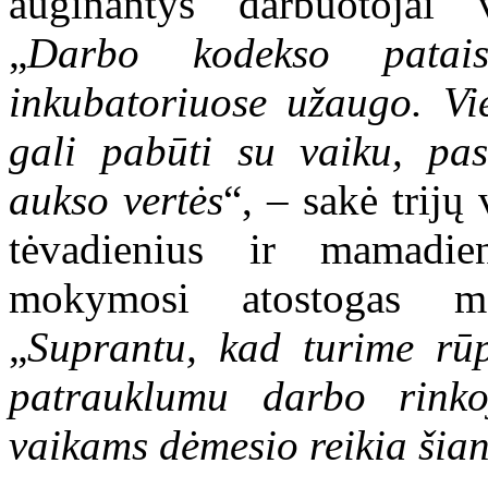
auginantys darbuotojai 
„
Darbo kodekso pataisų
inkubatoriuose užaugo. Vi
gali pabūti su vaiku, pa
aukso vertės
“, – sakė trij
tėvadienius ir mamadien
mokymosi atostogas mo
„
Suprantu, kad turime rūpi
patrauklumu darbo rinko
vaikams dėmesio reikia šia