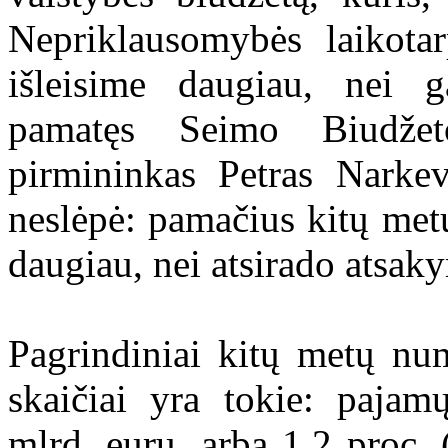
Nepriklausomybės laikotarp
išleisime daugiau, nei 
pamatęs Seimo Biudžet
pirmininkas Petras Narke
neslėpė: pamačius kitų met
daugiau, nei atsirado atsak
Pagrindiniai kitų metų nu
skaičiai yra tokie: pajam
mlrd. eurų, arba 1,2 proc.