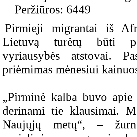
Peržiūros: 6449
Pirmieji migrantai iš Af
Lietuvą turėtų būti pe
vyriausybės atstovai. P
priėmimas mėnesiui kainuos
„Pirminė kalba buvo apie 
derinami tie klausimai. M
Naujųjų metų“, – žurna