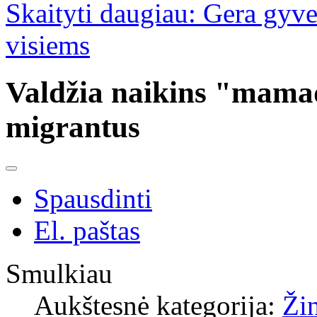
Skaityti daugiau: Gera gyven
visiems
Valdžia naikins "mamad
migrantus
Spausdinti
El. paštas
Smulkiau
Aukštesnė kategorija:
Ži