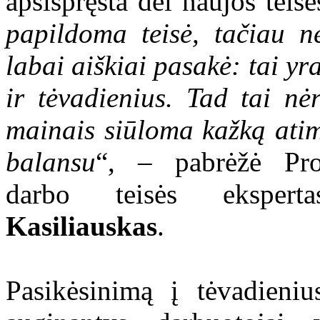
apsispręsta dėl naujos teisė
papildoma teisė, tačiau n
labai aiškiai pasakė: tai 
ir tėvadienius. Tad tai n
mainais siūloma kažką atim
balansu
“, – pabrėžė Prof
darbo teisės eksper
Kasiliauskas
.
Pasikėsinimą į tėvadieni