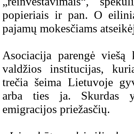
„reinvestavimais“, spekul
popieriais ir pan. O eili
pajamų mokesčiams atseikėj
Asociacija parengė viešą 
valdžios institucijas, ku
trečia šeima Lietuvoje g
arba ties ja. Skurdas y
emigracijos priežasčių.