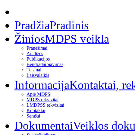
Pradžia
Pradinis
Žinios
MDPS veikla
Pranešimai
Analizės
Publikacijos
Bendradarbiavimas
Teismai
Laisvalaikis
Informacija
Kontaktai, rek
Apie MDPS
MDPS rekvizitai
LMDPSS rekvizitai
Kontaktai
Sąrašai
Dokumentai
Veiklos dok
Susirašinėjimas