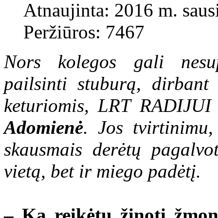
Atnaujinta: 2016 m. saus
Peržiūros: 7467
Nors kolegos gali nesup
pailsinti stuburą, dirbant
keturiomis, LRT RADIJUI
Adomienė
. Jos tvirtinimu
skausmais derėtų pagalvo
vietą, bet ir miego padėtį.
– Ką reikėtų žinoti žmo