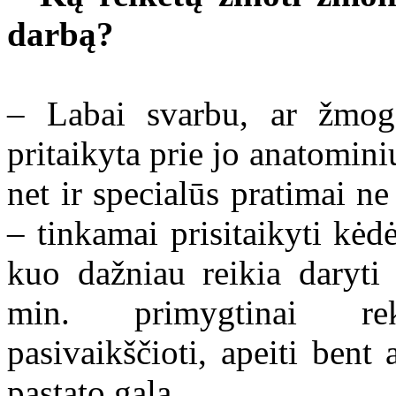
darbą?
– Labai svarbu, ar žmog
pritaikyta prie jo anatomin
net ir specialūs pratimai ne
– tinkamai prisitaikyti kėdė
kuo dažniau reikia daryti
min. primygtinai reko
pasivaikščioti, apeiti bent 
pastato galą.