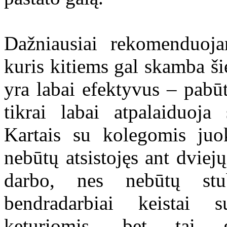
Dažniausiai rekomenduoja
kuris kitiems gal skamba šie
yra labai efektyvus – pabūt
tikrai labai atpalaiduoja
Kartais su kolegomis ju
nebūtų atsistojęs ant dviej
darbo, nes nebūtų stu
bendradarbiai keistai s
keturiomis, bet tai 