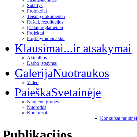
Sutartys
Protokolai
Teismų dokumentai
Raštai, rezoliucijos
Įstatai, reglamentai
Projektai
Poįstatyminiai aktai
Klausimai
...ir atsakymai
Aktualijos
Darbo įstatymai
Galerija
Nuotraukos
Video
Paieška
Svetainėje
Naujienų grupės
Nuorodos
Konkursai
Konkursai muitinė
Publikacijos