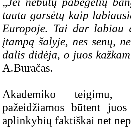
„
Jei nebūtų pabėgėlių bang
tauta garsėtų kaip labiausi
Europoje. Tai dar labiau d
įtampą šalyje, nes senų, n
dalis didėja, o juos kažkam 
A.Buračas.
Akademiko teigimu, 
pažeidžiamos būtent juos
aplinkybių faktiškai net nep