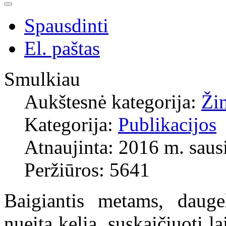
Spausdinti
El. paštas
Smulkiau
Aukštesnė kategorija:
Ži
Kategorija:
Publikacijos
Atnaujinta: 2016 m. sausi
Peržiūros: 5641
Baigiantis metams, dauge
nueitą kelią, suskaičiuoti l