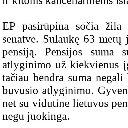
ir kitoms kanceliarinėms iš
EP pasirūpina sočia žila 
senatve. Sulaukę 63 metų ji
pensiją. Pensijos suma 
atlyginimo už kiekvienus 
tačiau bendra suma negali 
buvusio atlyginimo. Gyvenk
net su vidutine lietuvos pe
negu juokinga.