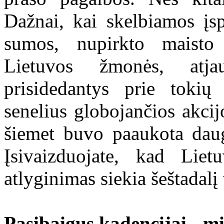
Dažnai, kai skelbiamos įs
sumos, nupirkto maisto 
Lietuvos žmonės, atjau
prisidedantys prie tokių 
senelius globojančios akci
šiemet buvo paaukota daug
Įsivaizduojate, kad Lie
atlyginimas siekia šeštadal
Pasibaigus kadencijai - mi