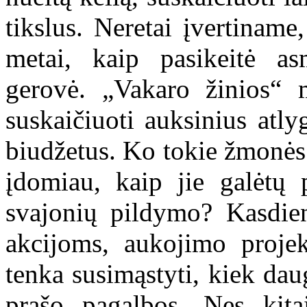
tikslus. Neretai įvertinam
metai, kaip pasikeitė as
gerovė. „Vakaro žinios“ 
suskaičiuoti auksinius atl
biudžetus. Ko tokie žmonės
įdomiau, kaip jie galėtų 
svajonių pildymo? Kasdie
akcijoms, aukojimo proje
tenka susimąstyti, kiek da
prašo pagalbos. Nes kitai