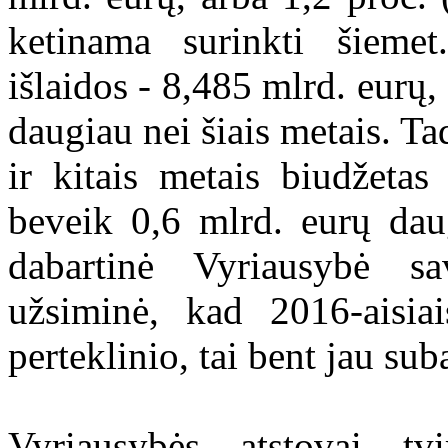
ketinama surinkti šiem
išlaidos - 8,485 mlrd. eurų,
daugiau nei šiais metais. T
ir kitais metais biudžetas 
beveik 0,6 mlrd. eurų dau
dabartinė Vyriausybė sa
užsiminė, kad 2016-aisia
perteklinio, tai bent jau su
Vyriausybės atstovai tv