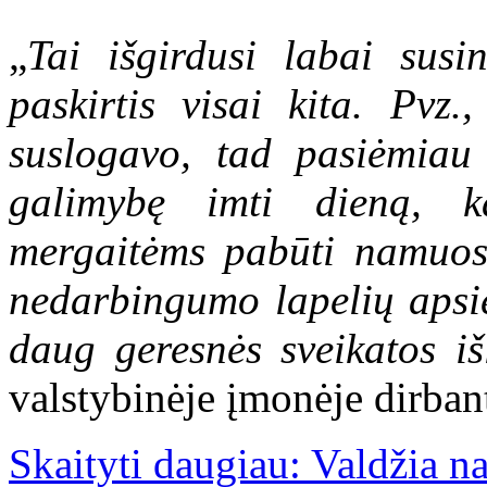
„
Tai išgirdusi labai sus
paskirtis visai kita. Pvz
suslogavo, tad pasiėmiau
galimybę imti dieną, 
mergaitėms pabūti namuose
nedarbingumo lapelių apsi
daug geresnės sveikatos iš
valstybinėje įmonėje dirba
Skaityti daugiau: Valdžia n