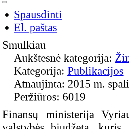
Spausdinti
El. paštas
Smulkiau
Aukštesnė kategorija:
Ži
Kategorija:
Publikacijos
Atnaujinta: 2015 m. spali
Peržiūros: 6019
Finansų ministerija Vyria
valstybės biudžetą, kuris,