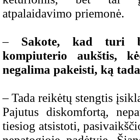
atpalaidavimo priemonė.
–
Sakote, kad turi būt
kompiuterio aukštis, k
negalima pakeisti, ką tada
– Tada reikėtų stengtis įsik
Pajutus diskomfortą, nep
tiesiog atsistoti, pasivaikšči
nepatogioje padėtyje. Šian