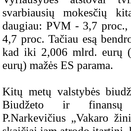
svarbiausių mokesčių kit
daugiau: PVM - 3,7 proc., 
4,7 proc. Tačiau esą bendr
kad iki 2,006 mlrd. eurų 
eurų) mažės ES parama.
Kitų metų valstybės biud
Biudžeto ir finansų 
P.Narkevičius „Vakaro žin
skaičiai jam atrodo įtartini,