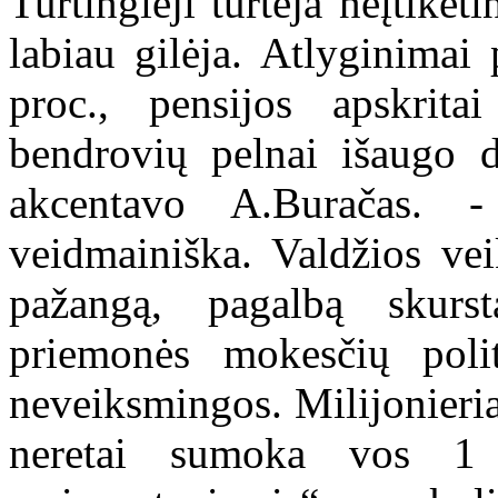
Turtingieji turtėja neįtikėt
labiau gilėja. Atlyginimai
proc., pensijos apskrita
bendrovių pelnai išaugo d
akcentavo A.Buračas. -
veidmainiška. Valdžios ve
pažangą, pagalbą skurst
priemonės mokesčių polit
neveiksmingos. Milijonieri
neretai sumoka vos 1 p