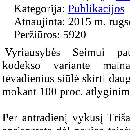
Kategorija:
Publikacijos
Atnaujinta: 2015 m. rugs
Peržiūros: 5920
Vyriausybės Seimui pa
kodekso variante main
tėvadienius siūlė skirti da
mokant 100 proc. atlyginimo,
Per antradienį vykusį Triš