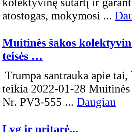
kolektyvinę sutartį ir garan
atostogas, mokymosi ...
Dau
Muitinės šakos kolektyvin
teisės …
Trumpa santrauka apie tai, k
teikia 2022-01-28 Muitinės 
Nr. PV3-555 ...
Daugiau
Lyg ir pritarė...