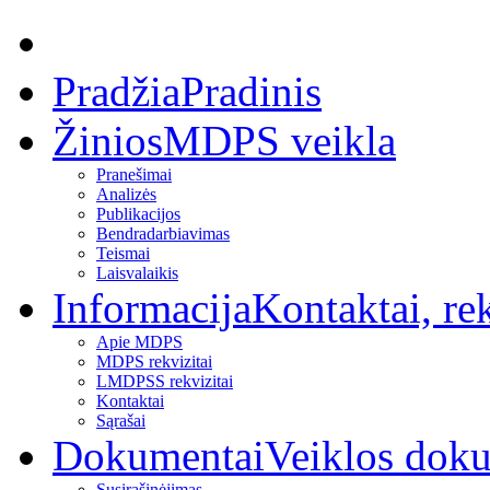
Pradžia
Pradinis
Žinios
MDPS veikla
Pranešimai
Analizės
Publikacijos
Bendradarbiavimas
Teismai
Laisvalaikis
Informacija
Kontaktai, rek
Apie MDPS
MDPS rekvizitai
LMDPSS rekvizitai
Kontaktai
Sąrašai
Dokumentai
Veiklos dok
Susirašinėjimas