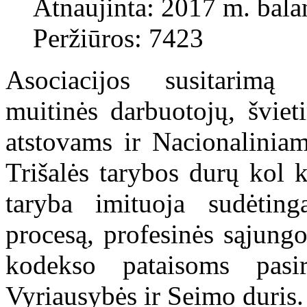
Atnaujinta: 2017 m. bala
Peržiūros: 7423
Asociacijos susitarimą 
muitinės darbuotojų, šviet
atstovams ir Nacionalini
Trišalės tarybos durų kol 
taryba imituoja sudėtin
procesą, profesinės sąjung
kodekso pataisoms pasir
Vyriausybės ir Seimo duris.