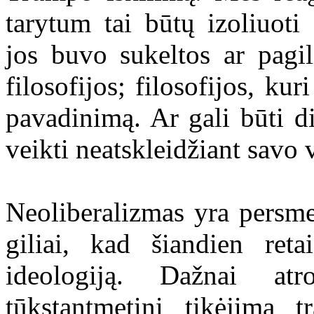
tarytum tai būtų izoliuoti
jos buvo sukeltos ar pagil
filosofijos; filosofijos, kur
pavadinimą. Ar gali būti d
veikti neatskleidžiant savo 
Neoliberalizmas yra persm
giliai, kad šiandien ret
ideologiją. Dažnai at
tūkstantmetinį tikėjimą t