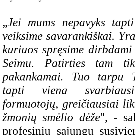
„
Jei mums nepavyks tapti 
veiksime savarankiškai. Yr
kuriuos spręsime dirbdami 
Seimu. Patirties tam ti
pakankamai. Tuo tarpu Ta
tapti viena svarbiausi
formuotojų, greičiausiai lik
žmonių smėlio dėže
", - s
profesinių sąjungų susivi