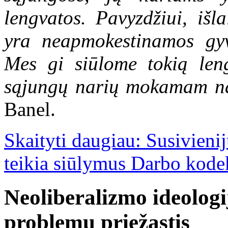
lengvatos. Pavyzdžiui, išl
yra neapmokestinamos gy
Mes gi siūlome tokią leng
sąjungų narių mokamam na
Banel.
Skaityti daugiau: Susivieni
teikia siūlymus Darbo kode
Neoliberalizmo ideologi
problemų priežastis