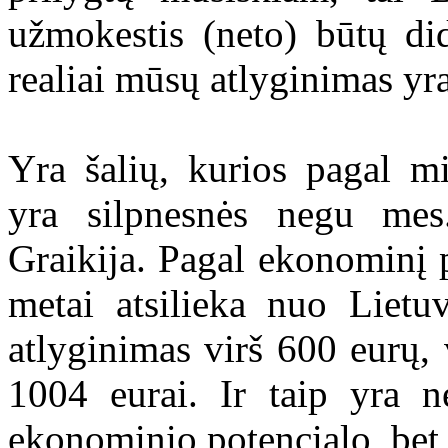
užmokestis (neto) būtų did
realiai mūsų atlyginimas yr
Yra šalių, kurios pagal 
yra silpnesnės negu mes
Graikija. Pagal ekonominį p
metai atsilieka nuo Lietu
atlyginimas virš 600 eurų,
1004 eurai. Ir taip yra n
ekonominio potencialo, bet i