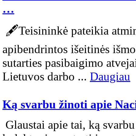
…
🖋️Teisininkė pateikia atmin
apibendrintos išeitinės išmo
sutarties pasibaigimo atveja
Lietuvos darbo ...
Daugiau
Ką svarbu žinoti apie Nac
Glaustai apie tai, ką svarbu