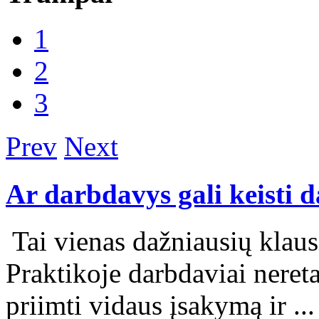
1
2
3
Prev
Next
Ar darbdavys gali keisti 
Tai vienas dažniausių klaus
Praktikoje darbdaviai nere
priimti vidaus įsakymą ir ..