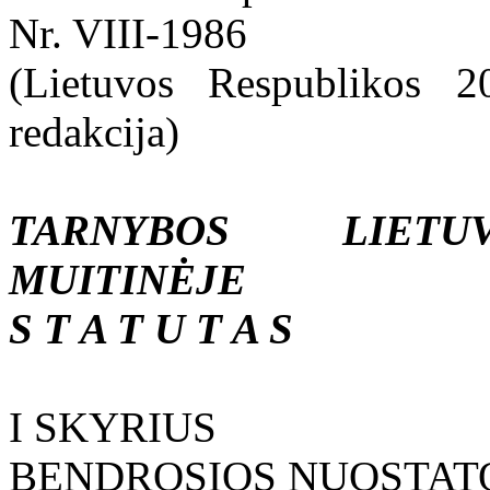
Nr. VIII-1986
(Lietuvos Respublikos 
redakcija)
TARNYBOS LIETU
MUITINĖJE
S T A T U T A S
I SKYRIUS
BENDROSIOS NUOSTAT