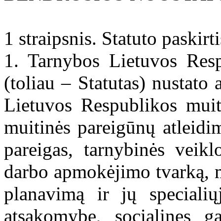
1 straipsnis. Statuto paskirti
1. Tarnybos Lietuvos Resp
(toliau – Statutas) nustat
Lietuvos Respublikos muiti
muitinės pareigūnų atleidim
pareigas, tarnybinės veikl
darbo apmokėjimo tvarką, m
planavimą ir jų speciali
atsakomybę, socialines ga