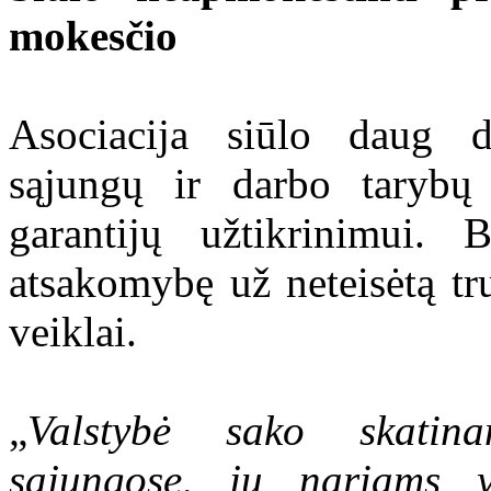
mokesčio
Asociacija siūlo daug d
sąjungų ir darbo tarybų 
garantijų užtikrinimui.
atsakomybę už neteisėtą t
veiklai.
„
Valstybė sako skatina
sąjungose, jų nariams 