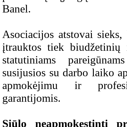
Banel.
Asociacijos atstovai sieks
įtrauktos tiek biudžetinių
statutiniams pareigūnams
susijusios su darbo laiko a
apmokėjimu ir profes
garantijomis.
Siūlo neapmokestinti pr