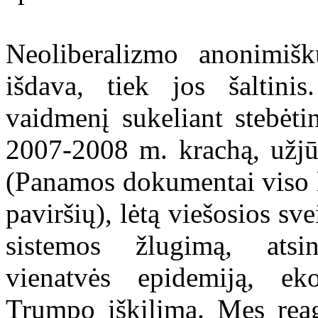
Neoliberalizmo anonimiš
išdava, tiek jos šaltini
vaidmenį sukeliant stebėtin
2007-2008 m. krachą, užjūr
(Panamos dokumentai viso la
paviršių), lėtą viešosios sv
sistemos žlugimą, atsi
vienatvės epidemiją, ek
Trumpo iškilimą. Mes reag