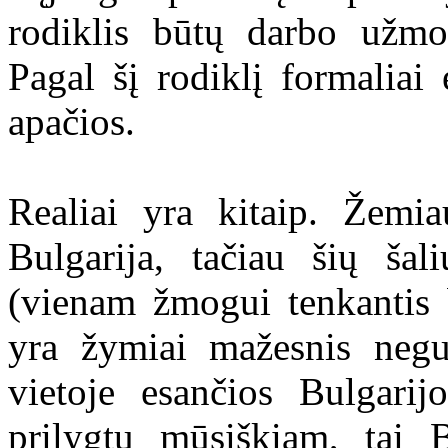
rodiklis būtų darbo užmo
Pagal šį rodiklį formaliai
apačios.
Realiai yra kitaip. Žem
Bulgarija, tačiau šių šal
(vienam žmogui tenkantis 
yra žymiai mažesnis negu
vietoje esančios Bulgarij
prilygtų mūsiškiam, tai B