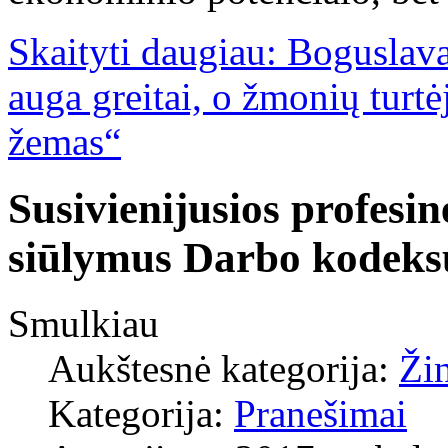
Skaityti daugiau: Bogusla
auga greitai, o žmonių turtė
žemas“
Susivienijusios profesin
siūlymus Darbo kodeks
Smulkiau
Aukštesnė kategorija:
Ži
Kategorija:
Pranešimai