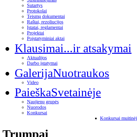
Sutartys
Protokolai
Teismų dokumentai
Raštai, rezoliucijos
Įstatai, reglamentai
Projektai
Poįstatyminiai aktai
Klausimai
...ir atsakymai
Aktualijos
Darbo įstatymai
Galerija
Nuotraukos
Video
Paieška
Svetainėje
Naujienų grupės
Nuorodos
Konkursai
Konkursai muitinė
Trumpai