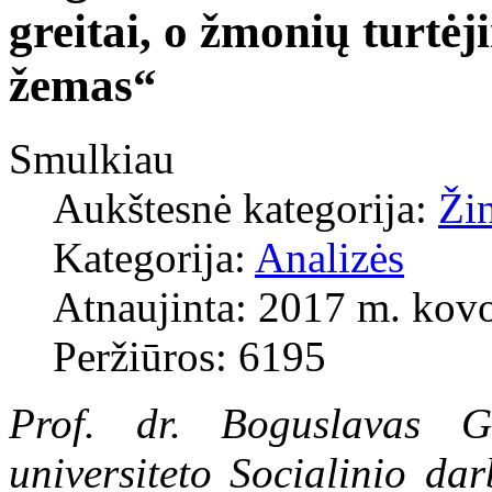
greitai, o žmonių turtėj
žemas“
Smulkiau
Aukštesnė kategorija:
Ži
Kategorija:
Analizės
Atnaujinta: 2017 m. kovo
Peržiūros: 6195
Prof. dr. Boguslavas Gr
universiteto Socialinio da