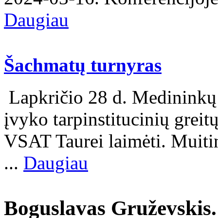
Daugiau
Šachmatų turnyras
Lapkričio 28 d. Medininkų
įvyko tarpinstitucinių greit
VSAT Taurei laimėti. Muit
...
Daugiau
Boguslavas Gruževskis