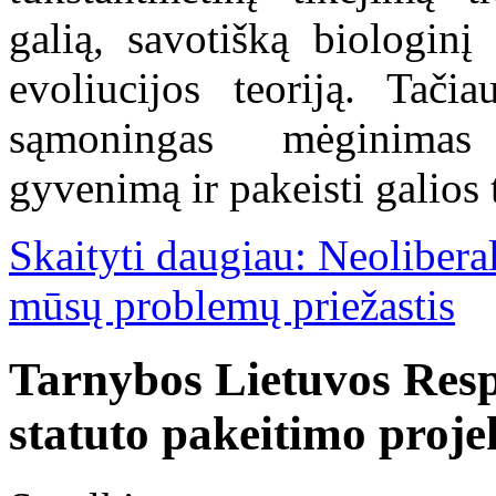
galią, savotišką biologinį
evoliucijos teoriją. Tačia
sąmoningas mėginimas
gyvenimą ir pakeisti galios 
Skaityti daugiau: Neolibera
mūsų problemų priežastis
Tarnybos Lietuvos Resp
statuto pakeitimo proje