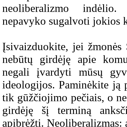
neoliberalizmo indėlio.
nepavyko sugalvoti jokios k
Įsivaizduokite, jei žmonės
nebūtų girdėję apie komu
negali įvardyti mūsų gy
ideologijos. Paminėkite ją 
tik gūžčiojimo pečiais, o ne
girdėję šį terminą anks
apibrėžti. Neoliberalizmas: a